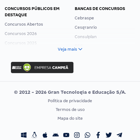
CONCURSOS PÚBLICOS EM
BANCAS DE CONCURSOS
DESTAQUE
Cebraspe
Concursos Abertos
Cesgranrio
Concursos 2026
Consulplan
Concursos 2025
FCC
Veja mais
Concurso Nacional Unificado
FGV
Concurso Ibama
Idecan
Concurso MPU
Selecon
Editais publicados
Uniase
© 2012 - 2026 Gran Tecnologia e Educação S/A.
Vunesp
Política de privacidade
CONCURSOS POR PROFISSÃO
EXAME DE ORDEM
Termos de uso
Concursos Administrativos
OAB
Mapa do site
Concursos Educação
Prova OAB
Concursos Fiscais
Calendário OAB