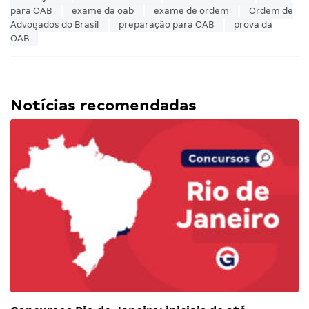
para OAB
exame da oab
exame de ordem
Ordem de
Advogados do Brasil
preparação para OAB
prova da
OAB
Notícias recomendadas