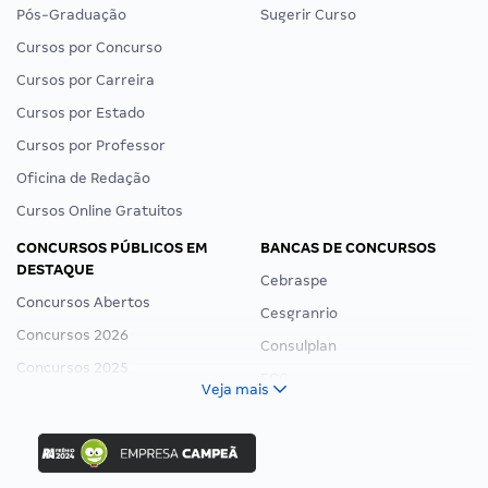
Pós-Graduação
Sugerir Curso
Cursos por Concurso
Cursos por Carreira
Cursos por Estado
Cursos por Professor
Oficina de Redação
Cursos Online Gratuitos
CONCURSOS PÚBLICOS EM
BANCAS DE CONCURSOS
DESTAQUE
Cebraspe
Concursos Abertos
Cesgranrio
Concursos 2026
Consulplan
Concursos 2025
FCC
Veja mais
Concurso Nacional Unificado
FGV
Concurso Ibama
Idecan
Concurso MPU
Selecon