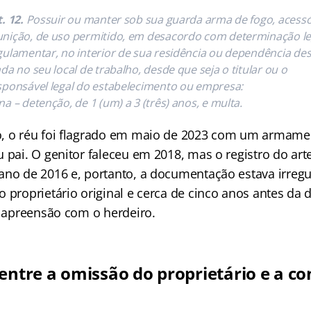
. 12.
Possuir ou manter sob sua guarda arma de fogo, acessó
nição, de uso permitido, em desacordo com determinação le
gulamentar, no interior de sua residência ou dependência des
nda no seu local de trabalho, desde que seja o titular ou o
sponsável legal do estabelecimento ou empresa:
na – detenção, de 1 (um) a 3 (três) anos, e multa.
o, o réu foi flagrado em maio de 2023 com um armame
 pai. O genitor faleceu em 2018, mas o registro do arte
ano de 2016 e, portanto, a documentação estava irregu
 proprietário original e cerca de cinco anos antes da
a apreensão com o herdeiro.
 entre a omissão do proprietário e a c