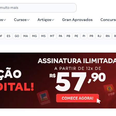
os
Cursos
Artigos
Gran Aprovados
Concurse
DF
ES
GO
MA
MG
MS
MT
PA
PB
PE
PI
PR
RJ
RN
R