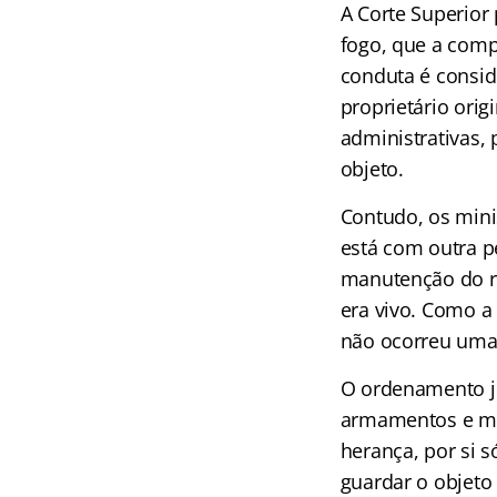
A Corte Superior
fogo, que a comp
conduta é conside
proprietário ori
administrativas, 
objeto.
Contudo, os mini
está com outra p
manutenção do re
era vivo. Como a
não ocorreu uma 
O ordenamento ju
armamentos e mun
herança, por si 
guardar o objeto