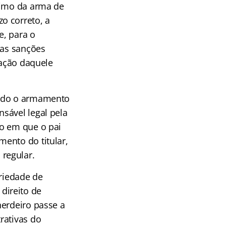
timo da arma de
o correto, a
e, para o
nas sanções
zação daquele
ando o armamento
sável legal pela
do em que o pai
ento do titular,
regular.
priedade de
direito de
herdeiro passe a
rativas do