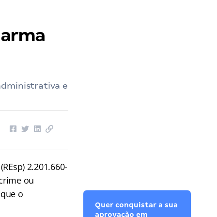
e arma
dministrativa e
 (REsp) 2.201.660-
 crime ou
 que o
Quer conquistar a sua
aprovação em