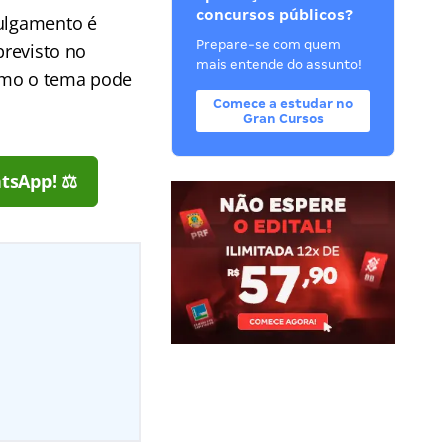
concursos públicos?
julgamento é
Prepare-se com quem
previsto no
mais entende do assunto!
como o tema pode
Comece a estudar no
Gran Cursos
tsApp! ⚖️