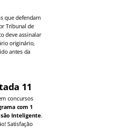
vas que defendam
or Tribunal de
to deve assinalar
rio originário,
ido antes da
tada 11
 em concursos
grama com 1
isão Inteligente
.
o! Satisfação