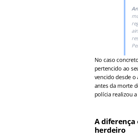
Art
mu
re
ai
re
Pe
No caso concret
pertencido ao seu
vencido desde o 
antes da morte do
polícia realizou 
A diferença
herdeiro