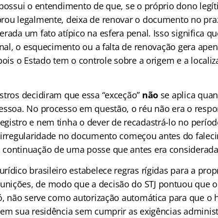
 possui o entendimento de que, se o próprio dono legí
rou legalmente, deixa de renovar o documento no praz
rada um fato atípico na esfera penal. Isso significa qu
ginal, o esquecimento ou a falta de renovação gera ape
pois o Estado tem o controle sobre a origem e a locali
stros decidiram que essa “exceção”
não
se aplica qu
essoa. No processo em questão, o réu não era o respon
gistro e nem tinha o dever de recadastrá-lo no perío
 irregularidade no documento começou antes do falecim
continuação de uma posse que antes era considerada 
rídico brasileiro estabelece regras rígidas para a pro
ições, de modo que a decisão do STJ pontuou que o 
só, não serve como autorização automática para que o 
 em sua residência sem cumprir as exigências administ