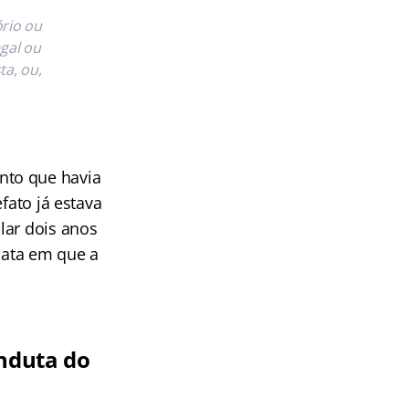
rio ou
gal ou
ta, ou,
nto que havia
fato já estava
lar dois anos
 data em que a
onduta do