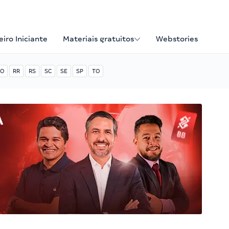
iro Iniciante
Materiais gratuitos
Webstories
O
RR
RS
SC
SE
SP
TO