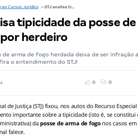
ran Cursos Jurídico
››
STJ analisa tipicidade da posse de arma de fogo por herdeiro
isa tipicidade da posse d
 por herdeiro
 de arma de fogo herdada deixa de ser infração a
fira o entendimento do STJ!
0
0
26
al de Justiça (STJ) fixou, nos autos do Recurso Especial
to importante sobre a tipicidade (isto é, se constitui
ministrativa) da
posse de arma de fogo
nos casos em
nal falece.