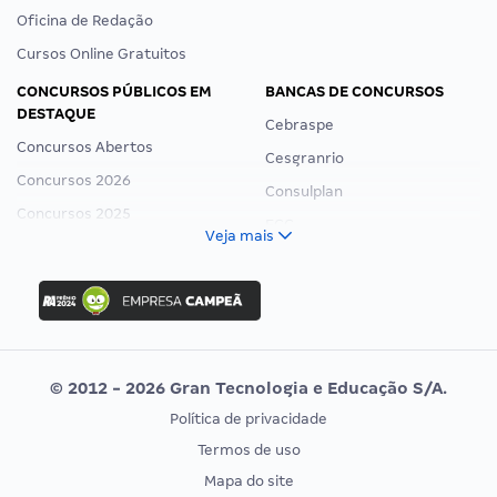
Oficina de Redação
Cursos Online Gratuitos
CONCURSOS PÚBLICOS EM
BANCAS DE CONCURSOS
DESTAQUE
Cebraspe
Concursos Abertos
Cesgranrio
Concursos 2026
Consulplan
Concursos 2025
FCC
Veja mais
Concurso Nacional Unificado
FGV
Concurso Ibama
Idecan
Concurso MPU
Selecon
Editais publicados
Uniase
© 2012 - 2026 Gran Tecnologia e Educação S/A.
Vunesp
Política de privacidade
CONCURSOS POR PROFISSÃO
EXAME DE ORDEM
Termos de uso
Concursos Administrativos
OAB
Mapa do site
Concursos Educação
Prova OAB