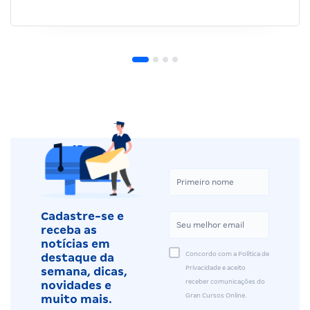
Cadastre-se e
receba as
notícias em
Concordo com a Política de
destaque da
Privacidade e aceito
semana, dicas,
receber comunicações do
novidades e
Gran Cursos Online.
muito mais.