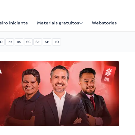
iro Iniciante
Materiais gratuitos
Webstories
O
RR
RS
SC
SE
SP
TO