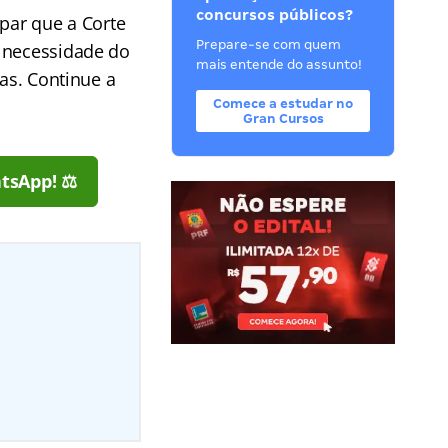
concursos públicos?
ipar que a Corte
Prepare-se com quem
a necessidade do
mais entende do assunto!
das. Continue a
Comece a estudar no
Gran Cursos
tsApp! ⚖️