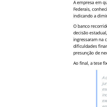
A empresa em que
Federais, conhec
indicando a dimi
O banco recorri
decisão estadual,
ingressaram na c
dificuldades fin
presunção de ne
Ao final, a tese f
A 
ju
es
in
exe
em