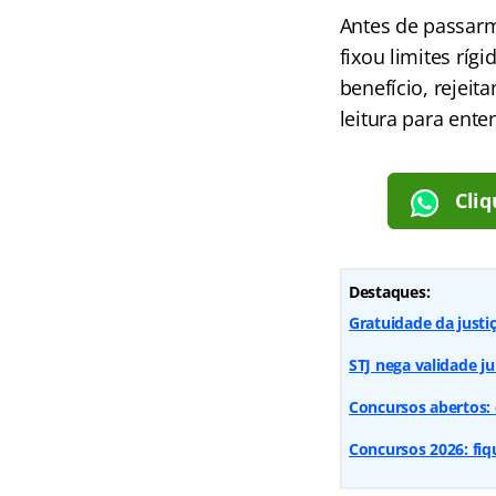
Antes de passarmo
fixou limites rí
benefício, rejeit
leitura para ente
Cliq
Destaques:
Gratuidade da justi
STJ nega validade j
Concursos abertos: 
Concursos 2026: fiq