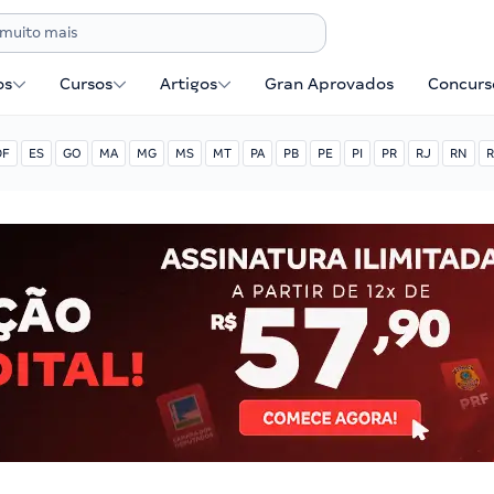
os
Cursos
Artigos
Gran Aprovados
Concurse
DF
ES
GO
MA
MG
MS
MT
PA
PB
PE
PI
PR
RJ
RN
R