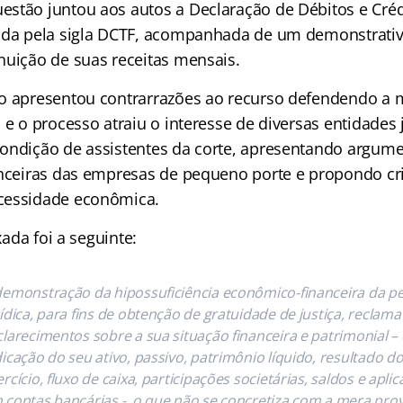
stão juntou aos autos a Declaração de Débitos e Crédi
ida pela sigla DCTF, acompanhada de um demonstrativ
nuição de suas receitas mensais.
do apresentou contrarrazões ao recurso defendendo a
 e o processo atraiu o interesse de diversas entidades 
ondição de assistentes da corte, apresentando argume
anceiras das empresas de pequeno porte e propondo cri
cessidade econômica.
ixada foi a seguinte:
demonstração da hipossuficiência econômico-financeira da p
rídica, para fins de obtenção de gratuidade de justiça, reclama
clarecimentos sobre a sua situação financeira e patrimonial –
dicação do seu ativo, passivo, patrimônio líquido, resultado d
rcício, fluxo de caixa, participações societárias, saldos e apli
 contas bancárias -, o que não se concretiza com a mera pro