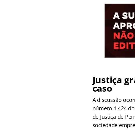
Justiça g
caso
A discussão ocor
número 1.424 dos
de Justiça de Pe
sociedade empres