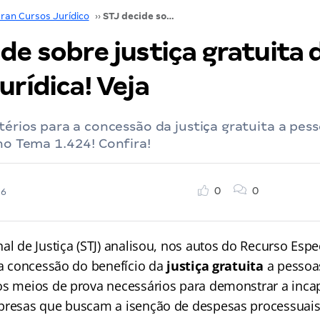
ran Cursos Jurídico
››
STJ decide sobre justiça gratuita de pessoa jurídica! Veja
de sobre justiça gratuita 
urídica! Veja
itérios para a concessão da justiça gratuita a pess
 no Tema 1.424! Confira!
0
0
26
al de Justiça (STJ) analisou, nos autos do Recurso Espec
a a concessão do benefício da
justiça gratuita
a pessoas
os meios de prova necessários para demonstrar a inca
presas que buscam a isenção de despesas processuais