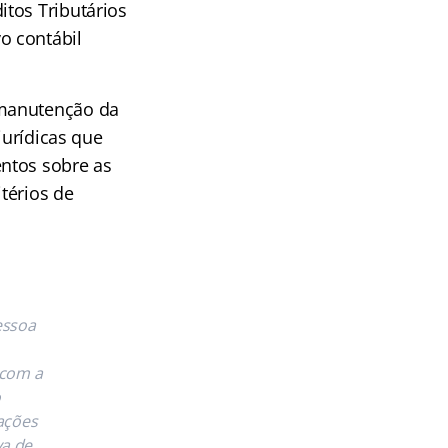
tos Tributários
o contábil
 manutenção da
jurídicas que
ntos sobre as
térios de
essoa
 com a
o
cações
va de