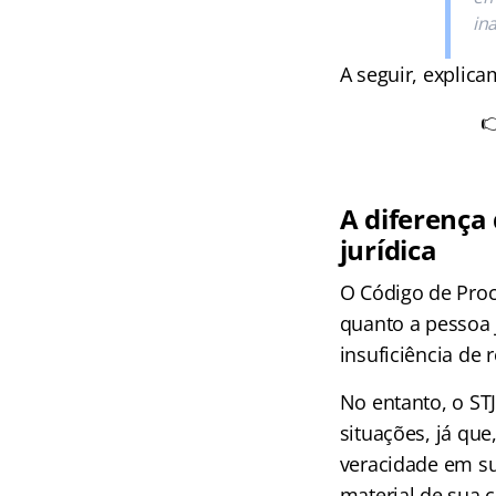
in
A seguir, explic

A diferença
jurídica
O Código de Proc
quanto a pessoa 
insuficiência de
No entanto, o ST
situações, já qu
veracidade em sua
material de sua 