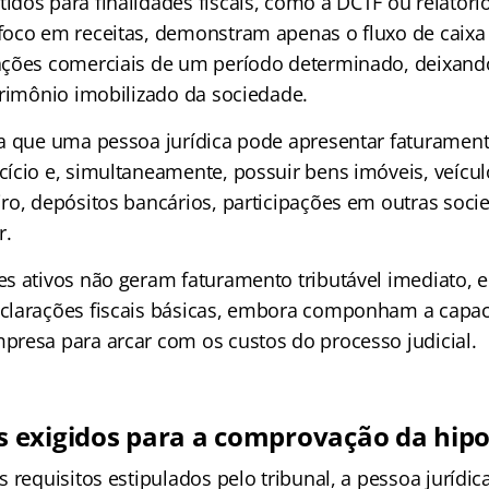
dos para finalidades fiscais, como a DCTF ou relatóri
oco em receitas, demonstram apenas o fluxo de caixa 
ções comerciais de um período determinado, deixando 
trimônio imobilizado da sociedade.
a que uma pessoa jurídica pode apresentar faturamen
ício e, simultaneamente, possuir bens imóveis, veícul
ro, depósitos bancários, participações em outras soci
r.
s ativos não geram faturamento tributável imediato, e
clarações fiscais básicas, embora componham a capa
resa para arcar com os custos do processo judicial.
exigidos para a comprovação da hipos
 requisitos estipulados pelo tribunal, a pessoa jurídic