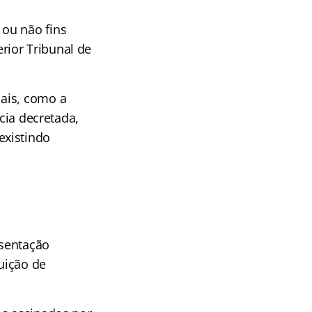
ou não fins
rior Tribunal de
ais, como a
ncia decretada,
existindo
esentação
uição de