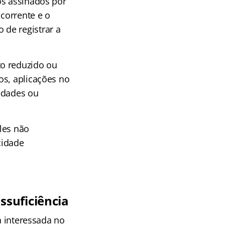
os assinados por
corrente e o
de registrar a
to reduzido ou
os, aplicações no
edades ou
les não
cidade
suficiência
a interessada no