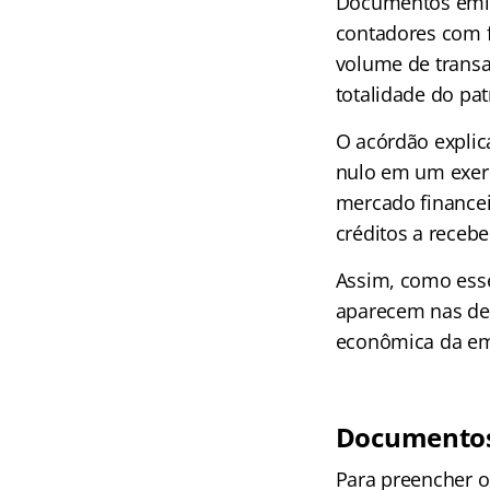
Documentos emiti
contadores com f
volume de transa
totalidade do pa
O acórdão explic
nulo em um exerc
mercado financei
créditos a recebe
Assim, como esse
aparecem nas de
econômica da emp
Documentos 
Para preencher os