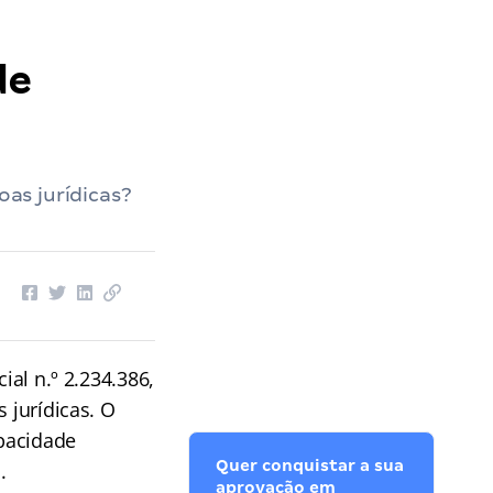
de
oas jurídicas?
ial n.º 2.234.386,
 jurídicas. O
pacidade
Quer conquistar a sua
.
aprovação em