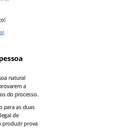
to!
o!
 pessoa
soa natural
mprovarem a
ios do processo.
o para as duas
legal de
a produzir prova