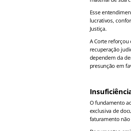
Esse entendiment
lucrativos, conf
Justiça.
A Corte reforçou
recuperação judic
dependem da demo
presunção em fav
Insuficiênci
O fundamento ado
exclusiva de doc
faturamento não 