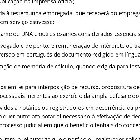
licação na imprensa oficial;
ida à testemunha empregada, que receberá do emprega
em serviço estivesse;
ame de DNA e outros exames considerados essenciais
vogado e de perito, e remuneração de intérprete ou 
versão em português de documento redigido em língua 
ação de memória de cálculo, quando exigida para ins
os em lei para interposição de recurso, propositura de
ocessuais inerentes ao exercício da ampla defesa e do 
dos a notários ou registradores em decorrência da prá
quer outro ato notarial necessário à efetivação de dec
processo judicial em que o benefício tenha sido conce
 item, a lei autoriza que o notário ou registrador solic