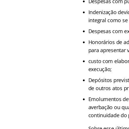
Despesas com pub
Indenização dev
integral como se 
Despesas com ex
Honorários de ad
para apresentar 
custo com elabor
execução;
Depósitos previst
de outros atos pr
Emolumentos devi
averbação ou qual
continuidade do 
Sobre esse último