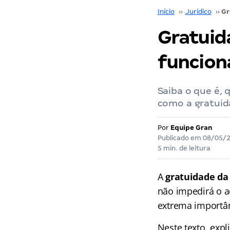
Início
››
Jurídico
››
Gratuid
funcion
Saiba o que é, 
como a gratuid
Por
Equipe Gran
Publicado em
08/05/
5 min. de leitura
A
gratuidade da
não impedirá o ac
extrema importân
Neste texto, expl