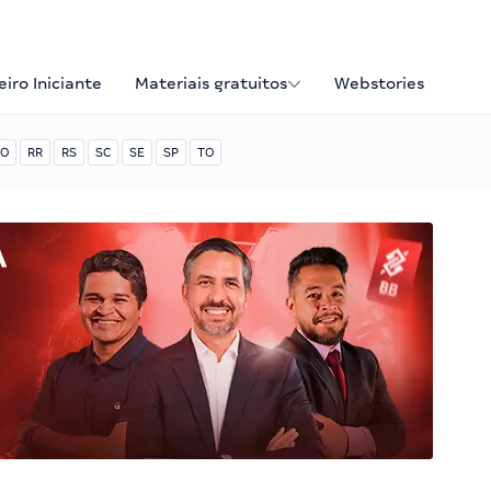
iro Iniciante
Materiais gratuitos
Webstories
O
RR
RS
SC
SE
SP
TO