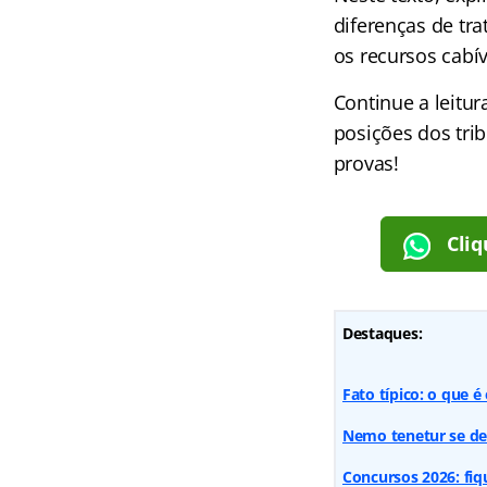
diferenças de tra
os recursos cabív
Continue a leitur
posições dos tr
provas!
Cliq
Destaques:
Fato típico: o que 
Nemo tenetur se det
Concursos 2026: fiq