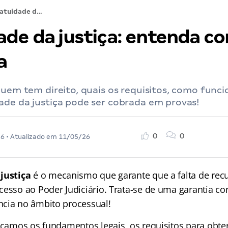
Gratuidade da justiça: entenda como funciona
ade da justiça: entenda c
a
quem tem direito, quais os requisitos, como funci
ade da justiça pode ser cobrada em provas!
0
0
26
• Atualizado em
11/05/26
 justiça
é o mecanismo que garante que a falta de recu
esso ao Poder Judiciário. Trata-se de uma garantia con
cia no âmbito processual!
icamos os fundamentos legais, os requisitos para obter