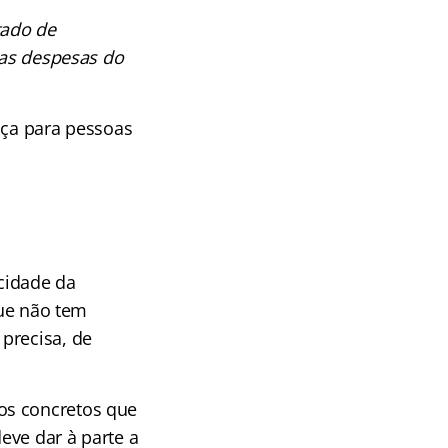
tado de
 as despesas do
iça para pessoas
acidade da
que não tem
precisa, de
os concretos que
deve dar à parte a