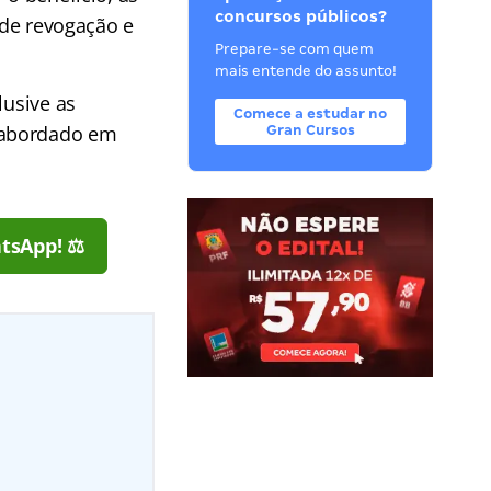
concursos públicos?
 de revogação e
Prepare-se com quem
mais entende do assunto!
lusive as
Comece a estudar no
 abordado em
Gran Cursos
tsApp! ⚖️