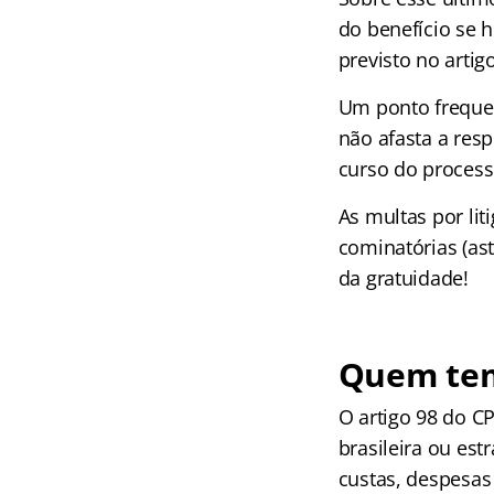
do benefício se 
previsto no artig
Um ponto freque
não afasta a res
curso do process
As multas por lit
cominatórias (as
da gratuidade!
Quem tem 
O artigo 98 do CP
brasileira ou est
custas, despesas