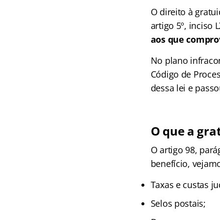
O direito à grat
artigo 5º, inciso 
aos que comprov
No plano infracon
Código de Process
dessa lei e passo
O que a gra
O artigo 98, par
benefício, vejam
Taxas e custas jud
Selos postais;