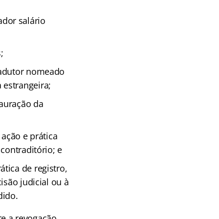
dor salário
;
tradutor nomeado
estrangeira;
tauração da
 ação e prática
contraditório; e
tica de registro,
isão judicial ou à
dido.
ite a revogação