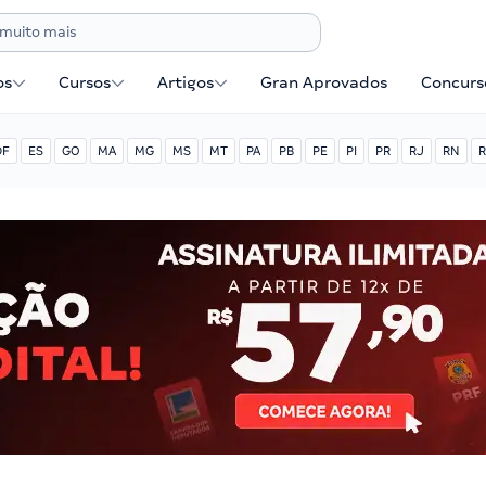
os
Cursos
Artigos
Gran Aprovados
Concurse
DF
ES
GO
MA
MG
MS
MT
PA
PB
PE
PI
PR
RJ
RN
R