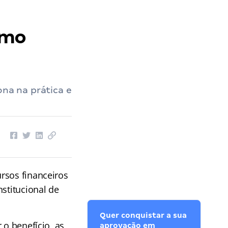
omo
ona na prática e
rsos financeiros
stitucional de
Quer conquistar a sua
 o benefício, as
aprovação em