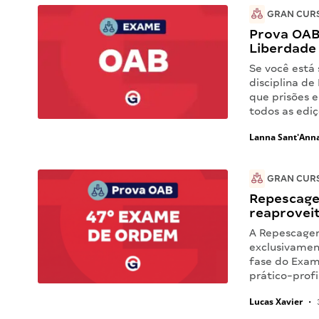
GRAN CUR
Prova OAB
Liberdade 
Se você está
disciplina de
que prisões e
todos as edi
Lanna Sant'Ann
GRAN CUR
Repescage
reaprovei
A Repescagem
exclusivamen
fase do Exam
prático-prof
Lucas Xavier
•