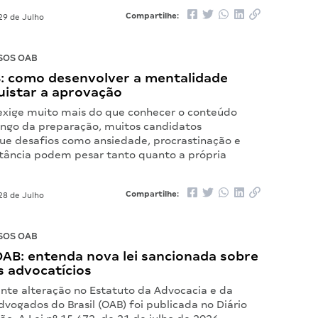
Compartilhe:
29 de Julho
SOS OAB
: como desenvolver a mentalidade
uistar a aprovação
exige muito mais do que conhecer o conteúdo
longo da preparação, muitos candidatos
e desafios como ansiedade, procrastinação e
stância podem pesar tanto quanto a própria
Compartilhe:
28 de Julho
SOS OAB
OAB: entenda nova lei sancionada sobre
s advocatícios
te alteração no Estatuto da Advocacia e da
vogados do Brasil (OAB) foi publicada no Diário