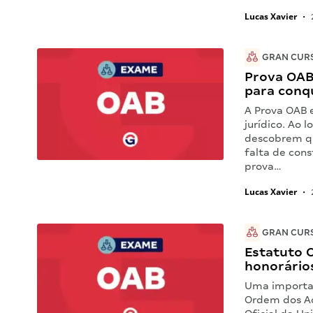
Lucas Xavier
•
GRAN CUR
Prova OAB
para conq
A Prova OAB 
jurídico. Ao 
descobrem qu
falta de con
prova…
Lucas Xavier
•
GRAN CUR
Estatuto 
honorário
Uma importan
Ordem dos Ad