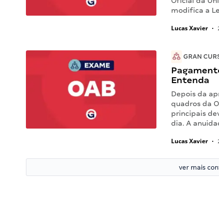
Oficial da Un
modifica a L
Lucas Xavier
•
GRAN CUR
Pagamento
Entenda
Depois da ap
quadros da O
principais d
dia. A anuid
Lucas Xavier
•
ver mais co