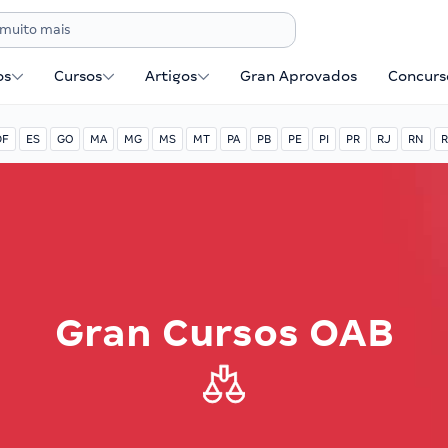
os
Cursos
Artigos
Gran Aprovados
Concurse
DF
ES
GO
MA
MG
MS
MT
PA
PB
PE
PI
PR
RJ
RN
R
Gran Cursos OAB