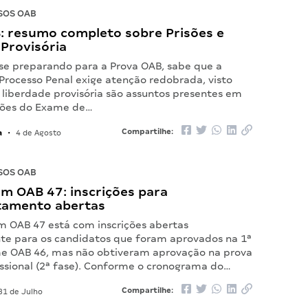
SOS OAB
: resumo completo sobre Prisões e
Provisória
 se preparando para a Prova OAB, sabe que a
 Processo Penal exige atenção redobrada, visto
 liberdade provisória são assuntos presentes em
ções do Exame de…
a
Compartilhe:
•
4 de Agosto
SOS OAB
m OAB 47: inscrições para
tamento abertas
 OAB 47 está com inscrições abertas
te para os candidatos que foram aprovados na 1ª
e OAB 46, mas não obtiveram aprovação na prova
issional (2ª fase). Conforme o cronograma do…
Compartilhe:
31 de Julho