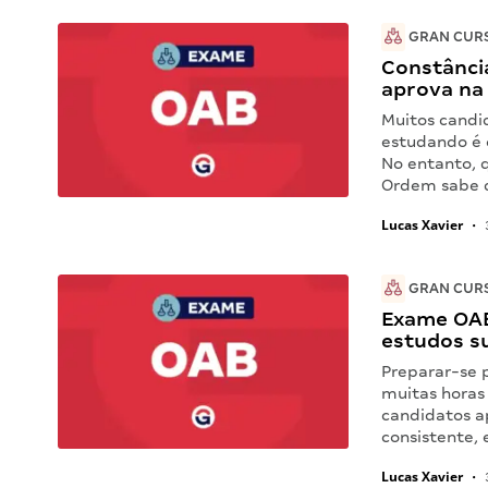
GRAN CUR
Constância
aprova na
Muitos candi
estudando é 
No entanto, 
Ordem sabe q
Lucas Xavier
•
GRAN CUR
Exame OAB
estudos s
Preparar-se 
muitas horas 
candidatos a
consistente, 
Lucas Xavier
•