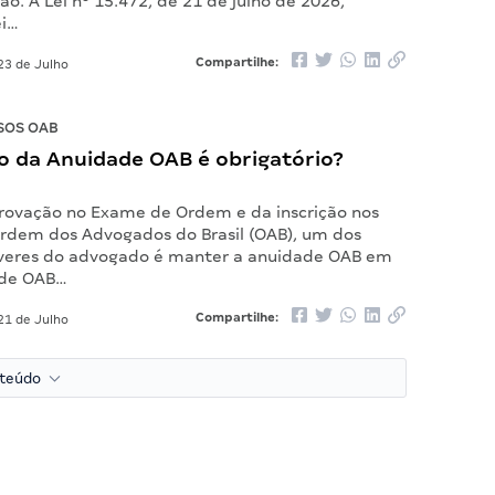
ião. A Lei nº 15.472, de 21 de julho de 2026,
ei…
Compartilhe:
23 de Julho
SOS OAB
 da Anuidade OAB é obrigatório?
rovação no Exame de Ordem e da inscrição nos
rdem dos Advogados do Brasil (OAB), um dos
everes do advogado é manter a anuidade OAB em
ade OAB…
Compartilhe:
21 de Julho
nteúdo