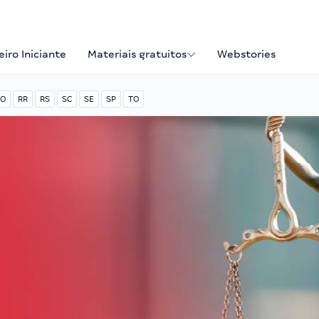
iro Iniciante
Materiais gratuitos
Webstories
O
RR
RS
SC
SE
SP
TO