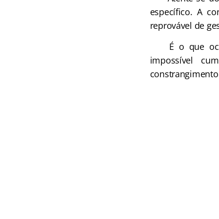
específico. A c
reprovável de ge
É o que ocorre
impossível cu
constrangimentos