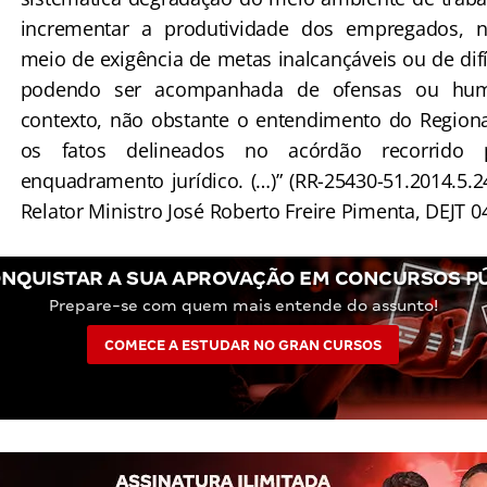
incrementar a produtividade dos empregados, 
meio de exigência de metas inalcançáveis ou de dif
podendo ser acompanhada de ofensas ou humi
contexto, não obstante o entendimento do Regional
os fatos delineados no acórdão recorrido 
enquadramento jurídico. (…)” (RR-25430-51.2014.5.2
Relator Ministro José Roberto Freire Pimenta, DEJT 0
NQUISTAR A SUA APROVAÇÃO EM CONCURSOS P
Prepare-se com quem mais entende do assunto!
COMECE A ESTUDAR NO GRAN CURSOS