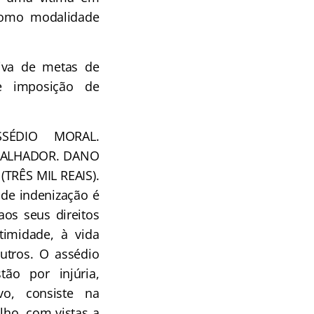
 como modalidade
iva de metas de
e imposição de
SÉDIO MORAL.
BALHADOR. DANO
TRÊS MIL REAIS).
 de indenização é
aos seus direitos
timidade, à vida
utros. O assédio
ão por injúria,
vo, consiste na
lho, com vistas a