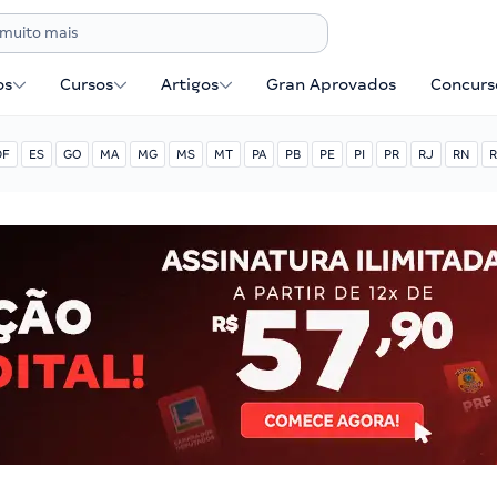
os
Cursos
Artigos
Gran Aprovados
Concurse
DF
ES
GO
MA
MG
MS
MT
PA
PB
PE
PI
PR
RJ
RN
R