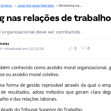
Artigos
››
José Gervásio Meireles
››
Straining nas relações de trabalho
g nas relações de trabalho
l organizacional deve ser combatido
ireles
2
0
20
• Atualizado em
11/11/20
ém conhecido como assédio moral organizacional, ge
se ou assédio moral coletivo.
 forma de gestão reprovável através da qual o emp
de resultados, adota métodos que geram clara de
lho e das relações laborais.
gado do Tribunal Superior do Trabalho: