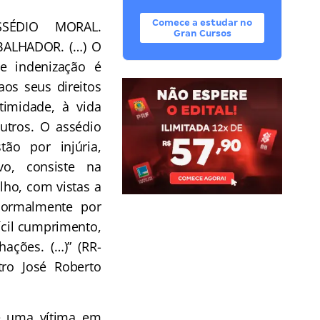
Comece a estudar no
SÉDIO MORAL.
Gran Cursos
ALHADOR. (…) O
e indenização é
aos seus direitos
timidade, à vida
utros. O assédio
ão por injúria,
vo, consiste na
lho, com vistas a
normalmente por
ícil cumprimento,
ções. (…)” (RR-
tro José Roberto
e uma vítima em