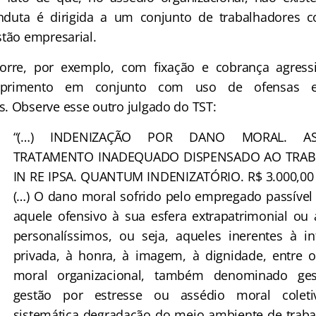
onduta é dirigida a um conjunto de trabalhadores
stão empresarial.
, por exemplo, com fixação e cobrança agress
mprimento em conjunto com uso de ofensas 
. Observe esse outro julgado do TST:
“(…) INDENIZAÇÃO POR DANO MORAL. AS
TRATAMENTO INADEQUADO DISPENSADO AO TRA
IN RE IPSA. QUANTUM INDENIZATÓRIO. R$ 3.000,00 (
(…) O dano moral sofrido pelo empregado passível
aquele ofensivo à sua esfera extrapatrimonial ou 
personalíssimos, ou seja, aqueles inerentes à in
privada, à honra, à imagem, à dignidade, entre o
moral organizacional, também denominado gest
gestão por estresse ou assédio moral coleti
sistemática degradação do meio ambiente de traba