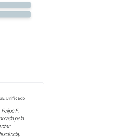
Diana M.
SE Unificado
Concurso SEPLAG CE
 Felipe F.
“Natural de Juazeiro do Norte (CE),
arcada pela
M. encontrou nos estudos o cami
entar
para construir uma nova fase da vi
lescência,
profissional. Após…”