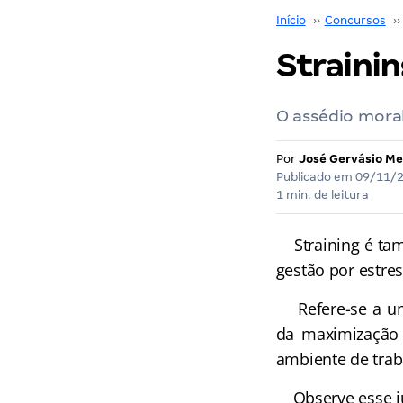
Início
››
Concursos
››
Strainin
O assédio mora
Por
José Gervásio Me
Publicado em
09/11/
1 min. de leitura
Straining é tamb
gestão por estres
Refere-se a uma
da maximização 
ambiente de traba
Observe esse jul