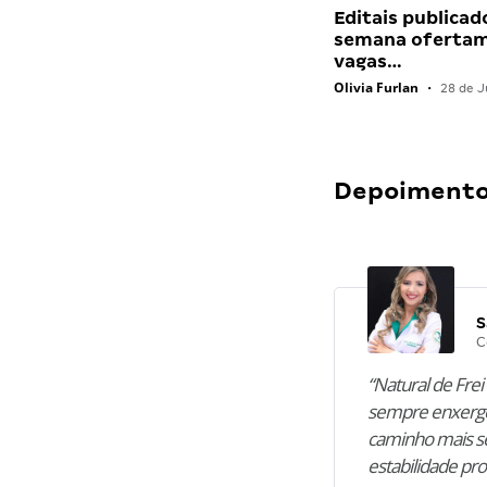
Editais publicad
semana ofertam
vagas…
Olivia Furlan
•
28 de J
Depoimentos
S
C
“Natural de Frei 
sempre enxergo
caminho mais se
estabilidade pro