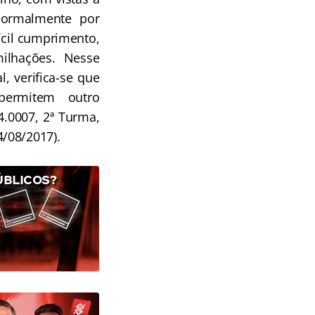
normalmente por
ícil cumprimento,
lhações. Nesse
, verifica-se que
permitem outro
4.0007, 2ª Turma,
4/08/2017).
ÚBLICOS?