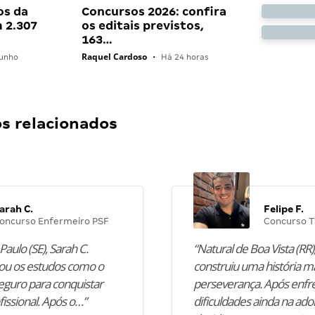
os da
Concursos 2026: confira
 2.307
os editais previstos,
163…
Raquel Cardoso
unho
•
Há 24 horas
 relacionados
arah C.
Felipe F.
oncurso Enfermeiro PSF
Concurso T
Paulo (SE), Sarah C.
“Natural de Boa Vista (RR),
u os estudos como o
construiu uma história m
guro para conquistar
perseverança. Após enfr
fissional. Após o…”
dificuldades ainda na ado