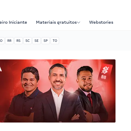
iro Iniciante
Materiais gratuitos
Webstories
O
RR
RS
SC
SE
SP
TO