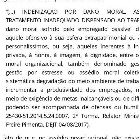
“(…) INDENIZAÇÃO POR DANO MORAL. AS
TRATAMENTO INADEQUADO DISPENSADO AO TRAB
dano moral sofrido pelo empregado passível d
aquele ofensivo à sua esfera extrapatrimonial ou 
personalíssimos, ou seja, aqueles inerentes à in
privada, à honra, à imagem, à dignidade, entre o
moral organizacional, também denominado gest
gestão por estresse ou assédio moral coleti
sistemática degradação do meio ambiente de traba
incrementar a produtividade dos empregados, 
meio de exigência de metas inalcançáveis ou de dif
podendo ser acompanhada de ofensas ou humilha
25430-51.2014.5.24.0007, 2ª Turma, Relator Minis
Freire Pimenta, DEJT 04/08/2017).
ato de que, no assédio organizacional, não exist