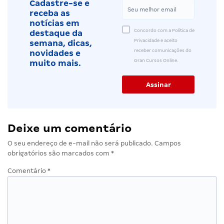
Cadastre-se e
receba as
notícias em
Concordo com a Política de
destaque da
Privacidade e aceito
semana, dicas,
receber comunicações do
novidades e
Gran Cursos Online.
muito mais.
Deixe um comentário
O seu endereço de e-mail não será publicado.
Campos
obrigatórios são marcados com
*
Comentário
*