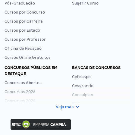
Pós-Graduação
Sugerir Curso
Cursos por Concurso
Cursos por Carreira
Cursos por Estado
Cursos por Professor
Oficina de Redação
Cursos Online Gratuitos
CONCURSOS PÚBLICOS EM
BANCAS DE CONCURSOS
DESTAQUE
Cebraspe
Concursos Abertos
Cesgranrio
Concursos 2026
Consulplan
Concursos 2025
FCC
Veja mais
Concurso Nacional Unificado
FGV
Concurso Ibama
Idecan
Concurso MPU
Selecon