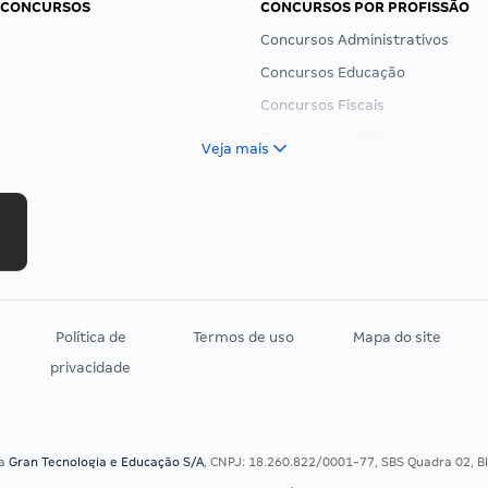
 CONCURSOS
CONCURSOS POR PROFISSÃO
Concursos Administrativos
Concursos Educação
Concursos Fiscais
Concursos Jurídicos
Veja mais
Concursos Militares
Concursos Policiais
Concursos Saúde
Concursos Tribunais
Residência Multiprofissional
Política de
Termos de uso
Mapa do site
privacidade
sa
Gran Tecnologia e Educação S/A
, CNPJ: 18.260.822/0001-77, SBS Quadra 02, Blo