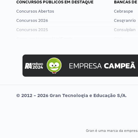
CONCURSOS PÚBLICOS EM DESTAQUE
BANCAS DE
Concursos Abertos
Cebraspe
Concursos 2026
Cesgranrio
Concursos 2025
Consulplan
Concurso Nacional Unificado
FCC
Concurso Ibama
FGV
Concurso MPU
Idecan
Editais publicados
Selecon
Uniase
Vunesp
© 2012 - 2026 Gran Tecnologia e Educação S/A.
Gran é uma marca da empre