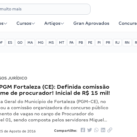
os
Cursos
Artigos
Gran Aprovados
Concurse
DF
ES
GO
MA
MG
MS
MT
PA
PB
PE
PI
PR
RJ
RN
R
OS JURÍDICO
PGM Fortaleza (CE): Definida comissão
me de procurador! Inicial de R$ 15 mil!
ia Geral do Município de Fortaleza (PGM-CE), no
iou a comissão organizadora do concurso público
mento de vagas no cargo de Procurador do
vel 01, sendo composta pelos servidores Miguel…
Compartilhe:
5 de Agosto de 2016