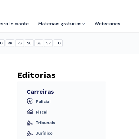
iro Iniciante
Materiais gratuitos
Webstories
O
RR
RS
SC
SE
SP
TO
Editorias
Carreiras
Policial
Fiscal
Tribunais
Jurídico