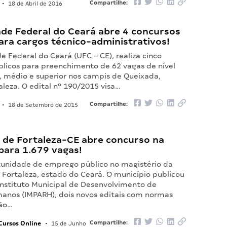
Compartilhe:
•
18 de Abril de 2016
ade Federal do Ceará abre 4 concursos
ara cargos técnico-administrativos!
e Federal do Ceará (UFC – CE), realiza cinco
blicos para preenchimento de 62 vagas de nível
 médio e superior nos campis de Queixada,
aleza. O edital nº 190/2015 visa…
Compartilhe:
•
18 de Setembro de 2015
a de Fortaleza-CE abre concurso na
para 1.679 vagas!
unidade de emprego público no magistério da
 Fortaleza, estado do Ceará. O município publicou
Instituto Municipal de Desenvolvimento de
anos (IMPARH), dois novos editais com normas
ção…
Cursos Online
Compartilhe:
•
15 de Junho