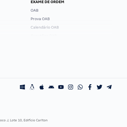
EXAME DE ORDEM
OAB
Prova OAB
Calendário OAB
Questões OAB
Recursos OAB
Exame de Ordem
co J, Lote 10, Edifício Carlton