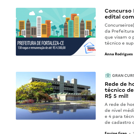
Concurso P
edital com
Concurseiros(
da Prefeitura
que visam o 
técnico e sup
Anna Rodrigues
GRAN CUR
Rede de ho
técnico de
R$ 5 mil!
A rede de hos
de nível méd
e 4 para técn
de cadastro 
Equipe Gran
•
2