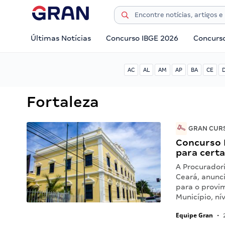
Últimas Notícias
Concurso IBGE 2026
Concurs
AC
AL
AM
AP
BA
CE
Fortaleza
GRAN CURS
Concurso 
para certa
A Procurador
Ceará, anunc
para o provi
Município, ní
Equipe Gran
•
2