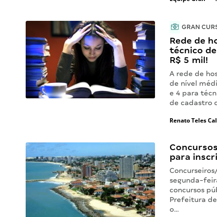
GRAN CUR
Rede de ho
técnico de
R$ 5 mil!
A rede de hos
de nível méd
e 4 para técn
de cadastro 
Renato Teles Ca
Concursos 
para inscri
Concurseiros
segunda-feira
concursos púb
Prefeitura de
o…