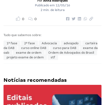
Por
Anna Rodrigues
Publicado em
12/05/16
2 min. de leitura
0
0
Tudo que sabemos sobre:
1ª fase
2ª fase
Advocacia
advogado
carteira
da OAB
curso online OAB
curso para OAB
exame da
oab
exame de ordem
Ordem de Advogados do Brasil
projeto exame de ordem
stf
Notícias recomendadas