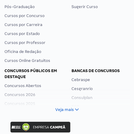
Pós-Graduação
Sugerir Curso
Cursos por Concurso
Cursos por Carreira
Cursos por Estado
Cursos por Professor
Oficina de Redação
Cursos Online Gratuitos
CONCURSOS PÚBLICOS EM
BANCAS DE CONCURSOS
DESTAQUE
Cebraspe
Concursos Abertos
Cesgranrio
Concursos 2026
Consulplan
Concursos 2025
FCC
Veja mais
Concurso Nacional Unificado
FGV
Concurso Ibama
Idecan
Concurso MPU
Selecon