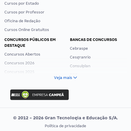
Cursos por Estado
Cursos por Professor
Oficina de Redação
Cursos Online Gratuitos
CONCURSOS PÚBLICOS EM
BANCAS DE CONCURSOS
DESTAQUE
Cebraspe
Concursos Abertos
Cesgranrio
Concursos 2026
Consulplan
Concursos 2025
FCC
Veja mais
Concurso Nacional Unificado
FGV
Concurso Ibama
Idecan
Concurso MPU
Selecon
Editais publicados
Uniase
© 2012 - 2026 Gran Tecnologia e Educação S/A.
Vunesp
Política de privacidade
CONCURSOS POR PROFISSÃO
EXAME DE ORDEM