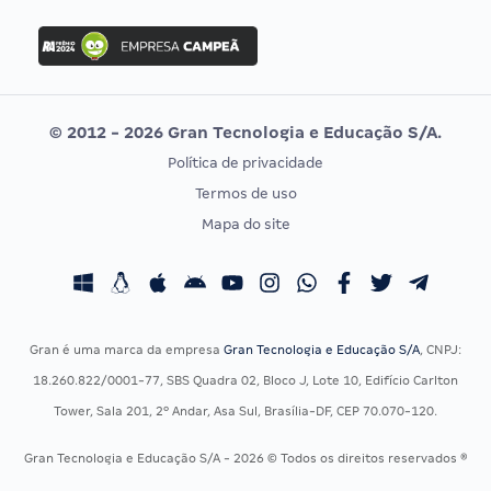
FGV
Concurso Ibama
Idecan
Concurso MPU
Selecon
Editais publicados
Uniase
© 2012 - 2026 Gran Tecnologia e Educação S/A.
Vunesp
Política de privacidade
CONCURSOS POR PROFISSÃO
EXAME DE ORDEM
Termos de uso
Concursos Administrativos
OAB
Mapa do site
Concursos Educação
Prova OAB
Concursos Fiscais
Calendário OAB
Concursos Jurídicos
Questões OAB
Concursos Militares
Recursos OAB
Gran é uma marca da empresa
Gran Tecnologia e Educação S/A
, CNPJ:
Concursos Policiais
Exame de Ordem
18.260.822/0001-77, SBS Quadra 02, Bloco J, Lote 10, Edifício Carlton
Concursos Saúde
Tower, Sala 201, 2º Andar, Asa Sul, Brasília-DF, CEP 70.070-120.
Concursos Tribunais
Gran Tecnologia e Educação S/A - 2026 © Todos os direitos reservados ®
Residência Multiprofissional