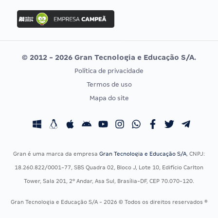
FGV
Concurso Ibama
Idecan
Concurso MPU
Selecon
Editais publicados
Uniase
© 2012 - 2026 Gran Tecnologia e Educação S/A.
Vunesp
Política de privacidade
CONCURSOS POR PROFISSÃO
EXAME DE ORDEM
Termos de uso
Concursos Administrativos
OAB
Mapa do site
Concursos Educação
Prova OAB
Concursos Fiscais
Calendário OAB
Concursos Jurídicos
Questões OAB
Concursos Militares
Recursos OAB
Gran é uma marca da empresa
Gran Tecnologia e Educação S/A
, CNPJ:
Concursos Policiais
Exame de Ordem
18.260.822/0001-77, SBS Quadra 02, Bloco J, Lote 10, Edifício Carlton
Concursos Saúde
Tower, Sala 201, 2º Andar, Asa Sul, Brasília-DF, CEP 70.070-120.
Concursos Tribunais
Gran Tecnologia e Educação S/A - 2026 © Todos os direitos reservados ®
Residência Multiprofissional