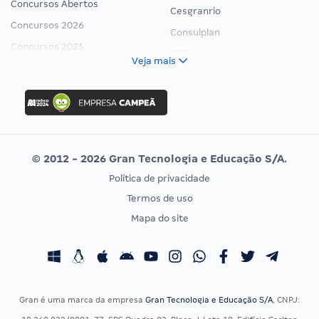
Concursos Abertos
Cesgranrio
Concursos 2026
Consulplan
Concursos 2025
FCC
Veja mais
Concurso Nacional Unificado
FGV
Concurso Ibama
Idecan
Concurso MPU
Selecon
Editais publicados
Uniase
© 2012 - 2026 Gran Tecnologia e Educação S/A.
Vunesp
Política de privacidade
CONCURSOS POR PROFISSÃO
EXAME DE ORDEM
Termos de uso
Concursos Administrativos
OAB
Mapa do site
Concursos Educação
Prova OAB
Concursos Fiscais
Calendário OAB
Concursos Jurídicos
Questões OAB
Concursos Militares
Recursos OAB
Gran é uma marca da empresa
Gran Tecnologia e Educação S/A
, CNPJ:
Concursos Policiais
Exame de Ordem