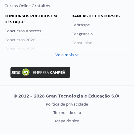
Cursos Online Gratuitos
CONCURSOS PÚBLICOS EM
BANCAS DE CONCURSOS
DESTAQUE
Cebraspe
Concursos Abertos
Cesgranrio
Concursos 2026
Consulplan
Concursos 2025
FCC
Veja mais
Concurso Nacional Unificado
FGV
Concurso Ibama
Idecan
Concurso MPU
Selecon
Editais publicados
Uniase
© 2012 - 2026 Gran Tecnologia e Educação S/A.
Vunesp
Política de privacidade
CONCURSOS POR PROFISSÃO
EXAME DE ORDEM
Termos de uso
Concursos Administrativos
OAB
Mapa do site
Concursos Educação
Prova OAB
Concursos Fiscais
Calendário OAB