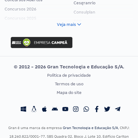
Cesgranrio
Concursos 2026
Consulplan
Concursos 2025
FCC
Veja mais
Concurso Nacional Unificado
FGV
Concurso Ibama
Idecan
Concurso MPU
Selecon
Editais publicados
Uniase
© 2012 - 2026 Gran Tecnologia e Educação S/A.
Vunesp
Política de privacidade
CONCURSOS POR PROFISSÃO
EXAME DE ORDEM
Termos de uso
Concursos Administrativos
OAB
Mapa do site
Concursos Educação
Prova OAB
Concursos Fiscais
Calendário OAB
Concursos Jurídicos
Questões OAB
Concursos Militares
Recursos OAB
Gran é uma marca da empresa
Gran Tecnologia e Educação S/A
, CNPJ:
Concursos Policiais
Exame de Ordem
18.260.822/0001-77, SBS Quadra 02, Bloco J, Lote 10, Edifício Carlton