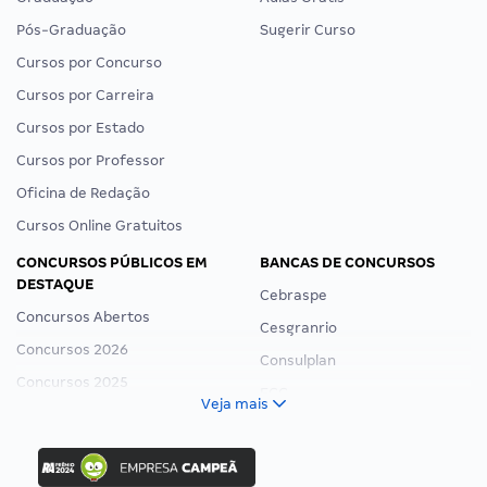
Pós-Graduação
Sugerir Curso
Cursos por Concurso
Cursos por Carreira
Cursos por Estado
Cursos por Professor
Oficina de Redação
Cursos Online Gratuitos
CONCURSOS PÚBLICOS EM
BANCAS DE CONCURSOS
DESTAQUE
Cebraspe
Concursos Abertos
Cesgranrio
Concursos 2026
Consulplan
Concursos 2025
FCC
Veja mais
Concurso Nacional Unificado
FGV
Concurso Ibama
Idecan
Concurso MPU