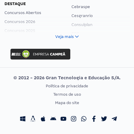
DESTAQUE
Cebraspe
Concursos Abertos
Cesgranrio
Concursos 2026
Consulplan
Concursos 2025
FCC
Veja mais
Concurso Nacional Unificado
FGV
Concurso Ibama
Idecan
Concurso MPU
Selecon
Editais publicados
Uniase
© 2012 - 2026 Gran Tecnologia e Educação S/A.
Vunesp
Política de privacidade
CONCURSOS POR PROFISSÃO
EXAME DE ORDEM
Termos de uso
Concursos Administrativos
OAB
Mapa do site
Concursos Educação
Prova OAB
Concursos Fiscais
Calendário OAB
Concursos Jurídicos
Questões OAB
Concursos Militares
Recursos OAB