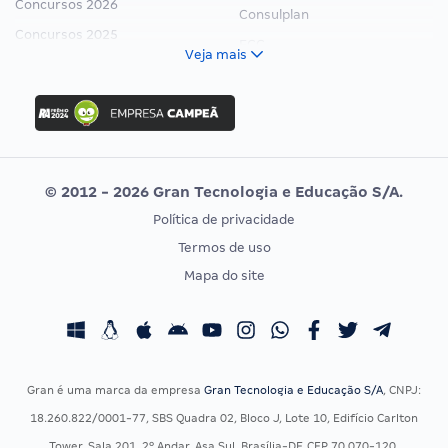
Concursos 2026
Consulplan
Concursos 2025
FCC
Veja mais
Concurso Nacional Unificado
FGV
Concurso Ibama
Idecan
Concurso MPU
Selecon
Editais publicados
Uniase
© 2012 - 2026 Gran Tecnologia e Educação S/A.
Vunesp
Política de privacidade
CONCURSOS POR PROFISSÃO
EXAME DE ORDEM
Termos de uso
Concursos Administrativos
OAB
Mapa do site
Concursos Educação
Prova OAB
Concursos Fiscais
Calendário OAB
Concursos Jurídicos
Questões OAB
Concursos Militares
Recursos OAB
Gran é uma marca da empresa
Gran Tecnologia e Educação S/A
, CNPJ:
Concursos Policiais
Exame de Ordem
18.260.822/0001-77, SBS Quadra 02, Bloco J, Lote 10, Edifício Carlton
Concursos Saúde
Tower, Sala 201, 2º Andar, Asa Sul, Brasília-DF, CEP 70.070-120.