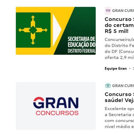
GRAN CUR
Concurso 
do certame
R$ 5 mil!
Concurseiro/
do Distrito 
do DF (Concu
oferta 2,9 mi
Equipe Gran
•
1
GRAN CUR
Concurso 
saúde! Vej
Excelente op
a Secretaria
com concurso
nível médio e