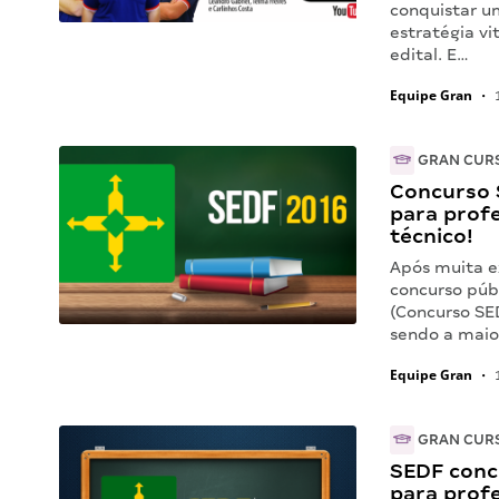
conquistar u
estratégia v
edital. E…
Equipe Gran
•
1
GRAN CUR
Concurso S
para profe
técnico!
Após muita e
concurso púb
(Concurso SED
sendo a maio
Equipe Gran
•
1
GRAN CUR
SEDF concu
para profe