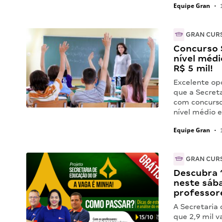
Equipe Gran
•
1
GRAN CUR
Concurso 
nível médi
R$ 5 mil!
Excelente op
que a Secret
com concurso
nível médio e
Equipe Gran
•
1
GRAN CUR
Descubra 
neste sáb
professor
A Secretaria
que 2,9 mil v