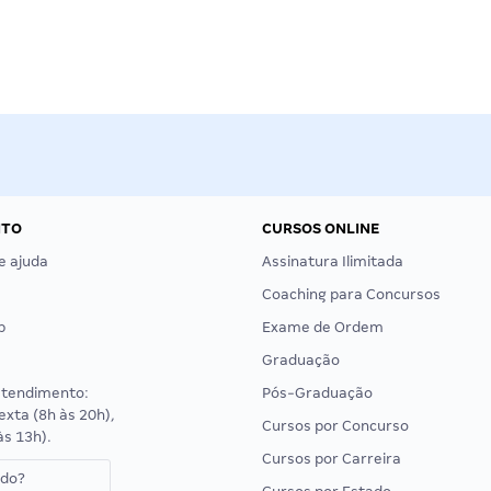
NTO
CURSOS ONLINE
e ajuda
Assinatura Ilimitada
Coaching para Concursos
p
Exame de Ordem
Graduação
atendimento:
Pós-Graduação
exta (8h às 20h),
Cursos por Concurso
às 13h).
Cursos por Carreira
ado?