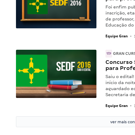
Foi enfim pu
inscrição, et
de professor,
Educação do 
Equipe Gran
•
1
GRAN CUR
Concurso S
para Profe
Saiu o edital
início da noi
aguardado ed
Secretaria d
Equipe Gran
•
1
ver mais co