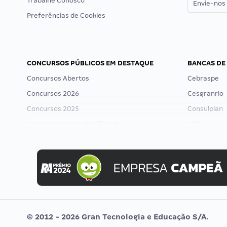
Trabalhe Conosco
Envie-nos 
Preferências de Cookies
CONCURSOS PÚBLICOS EM DESTAQUE
BANCAS DE
Concursos Abertos
Cebraspe
Concursos 2026
Cesgranrio
Concursos 2025
Consulplan
Concurso Nacional Unificado
FCC
Concurso Ibama
FGV
Concurso MPU
Idecan
Editais publicados
Selecon
Uniase
Vunesp
© 2012 - 2026 Gran Tecnologia e Educação S/A.