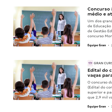
Concurso M
médio e at
Um dos grand
de Educação 
de Gestão Ed
concurso Mon
Equipe Gran
•
2
GRAN CUR
Edital do 
vagas par
O concurso d
(Edital do co
superior e p
que 2,9 mil v
Equipe Gran
•
1