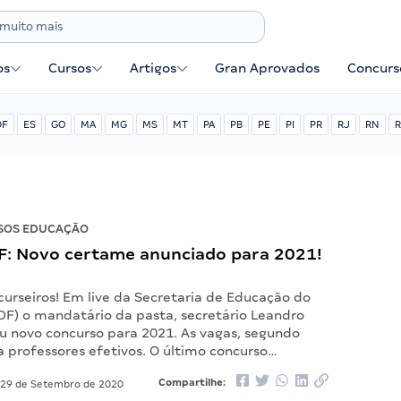
os
Cursos
Artigos
Gran Aprovados
Concurse
DF
ES
GO
MA
MG
MS
MT
PA
PB
PE
PI
PR
RJ
RN
R
SOS EDUCAÇÃO
DF: Novo certame anunciado para 2021!
curseiros! Em live da Secretaria de Educação do
EDF) o mandatário da pasta, secretário Leandro
ou novo concurso para 2021. As vagas, segundo
a professores efetivos. O último concurso…
Compartilhe:
29 de Setembro de 2020