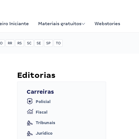
iro Iniciante
Materiais gratuitos
Webstories
O
RR
RS
SC
SE
SP
TO
Editorias
Carreiras
Policial
Fiscal
Tribunais
Jurídico