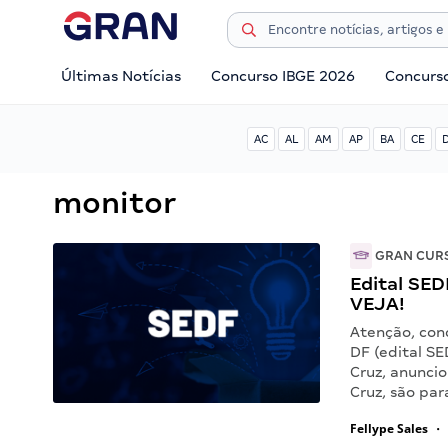
Últimas Notícias
Concurso IBGE 2026
Concurs
AC
AL
AM
AP
BA
CE
monitor
GRAN CUR
Edital SE
VEJA!
Atenção, con
DF (edital S
Cruz, anunci
Cruz, são par
Fellype Sales
•