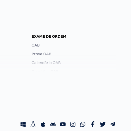
EXAME DE ORDEM
OAB
Prova OAB
Calendário OAB
Questões OAB
Recursos OAB
Exame de Ordem