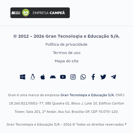
FGV
Concurso Ibama
Idecan
Concurso MPU
Selecon
Editais publicados
Uniase
© 2012 - 2026 Gran Tecnologia e Educação S/A.
Vunesp
Política de privacidade
CONCURSOS POR PROFISSÃO
EXAME DE ORDEM
Termos de uso
Concursos Administrativos
OAB
Mapa do site
Concursos Educação
Prova OAB
Concursos Fiscais
Calendário OAB
Concursos Jurídicos
Questões OAB
Concursos Militares
Recursos OAB
Gran é uma marca da empresa
Gran Tecnologia e Educação S/A
, CNPJ:
Concursos Policiais
Exame de Ordem
18.260.822/0001-77, SBS Quadra 02, Bloco J, Lote 10, Edifício Carlton
Concursos Saúde
Tower, Sala 201, 2º Andar, Asa Sul, Brasília-DF, CEP 70.070-120.
Concursos Tribunais
Gran Tecnologia e Educação S/A - 2026 © Todos os direitos reservados ®
Residência Multiprofissional