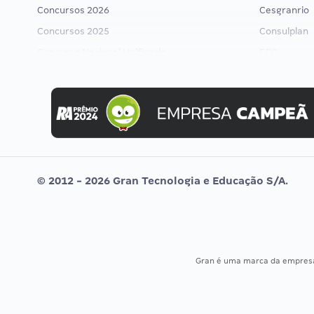
Concursos 2026
Cesgranrio
Concursos 2025
Consulplan
Concurso Nacional Unificado
FCC
Concurso Ibama
FGV
Concurso MPU
Idecan
Editais publicados
Selecon
Uniase
Vunesp
© 2012 - 2026 Gran Tecnologia e Educação S/A.
Gran é uma marca da empre