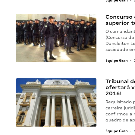
Equipe Gran
•
6
Concurso 
superior t
O comandante
(Concurso da
Dancleiton Le
sociedade em
Equipe Gran
•
2
Tribunal 
ofertará v
2016!
Requisitado 
carreira jurí
confirmou a 
quadro de ap
Equipe Gran
•
6