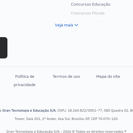
Concursos Educação
Concursos Fiscais
Concursos Jurídicos
Veja mais
Concursos Militares
Concursos Policiais
Concursos Saúde
Concursos Tribunais
Residência Multiprofissional
Política de
Termos de uso
Mapa do site
privacidade
sa
Gran Tecnologia e Educação S/A
, CNPJ: 18.260.822/0001-77, SBS Quadra 02, Blo
Tower, Sala 201, 2º Andar, Asa Sul, Brasília-DF, CEP 70.070-120.
Gran Tecnologia e Educação S/A - 2026 © Todos os direitos reservados ®