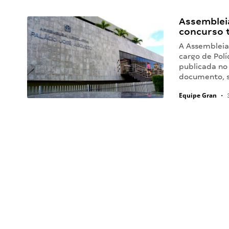
Assembleia
concurso 
A Assembleia 
cargo de Polí
publicada no 
documento, s
Equipe Gran
•
3