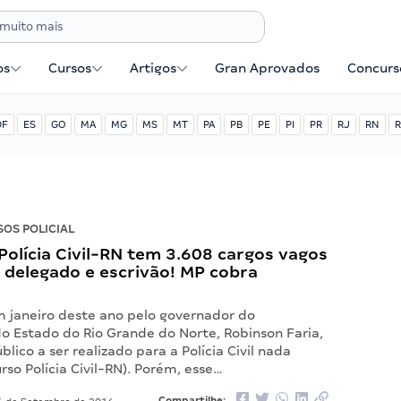
os
Cursos
Artigos
Gran Aprovados
Concurse
DF
ES
GO
MA
MG
MS
MT
PA
PB
PE
PI
PR
RJ
RN
R
OS POLICIAL
olícia Civil-RN tem 3.608 cargos vagos
 delegado e escrivão! MP cobra
 janeiro deste ano pelo governador do
o Estado do Rio Grande do Norte, Robinson Faria,
blico a ser realizado para a Polícia Civil nada
so Polícia Civil-RN). Porém, esse…
Compartilhe: