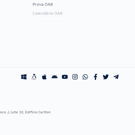
Prova OAB
Calendário OAB
Questões OAB
Recursos OAB
Exame de Ordem
co J, Lote 10, Edifício Carlton