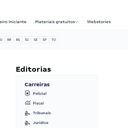
iro Iniciante
Materiais gratuitos
Webstories
O
RR
RS
SC
SE
SP
TO
Editorias
Carreiras
Policial
Fiscal
Tribunais
Jurídico