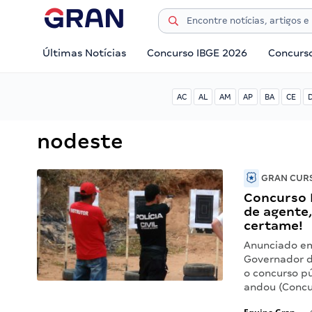
Últimas Notícias
Concurso IBGE 2026
Concurs
AC
AL
AM
AP
BA
CE
nodeste
GRAN CURS
Concurso P
de agente,
certame!
Anunciado em
Governador d
o concurso pú
andou (Concur