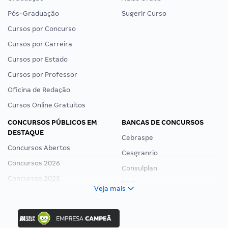
Pós-Graduação
Sugerir Curso
Cursos por Concurso
Cursos por Carreira
Cursos por Estado
Cursos por Professor
Oficina de Redação
Cursos Online Gratuitos
CONCURSOS PÚBLICOS EM
BANCAS DE CONCURSOS
DESTAQUE
Cebraspe
Concursos Abertos
Cesgranrio
Concursos 2026
Consulplan
Concursos 2025
FCC
Veja mais
Concurso Nacional Unificado
FGV
Concurso Ibama
Idecan
Concurso MPU