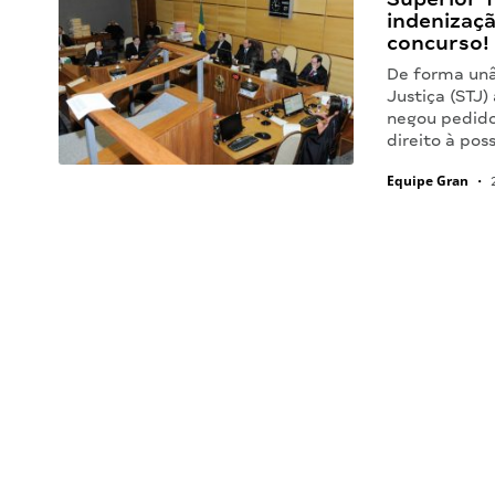
indenizaç
concurso!
De forma unâ
Justiça (STJ)
negou pedido
direito à po
Equipe Gran
•
2