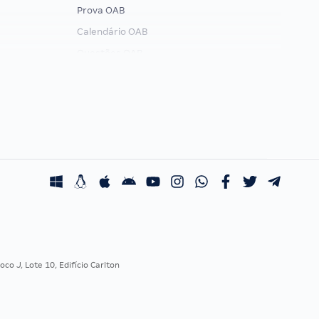
Prova OAB
Calendário OAB
Questões OAB
Recursos OAB
Exame de Ordem
co J, Lote 10, Edifício Carlton