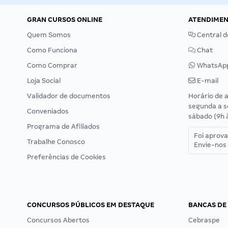
GRAN CURSOS ONLINE
ATENDIME
Quem Somos
Central d
Como Funciona
Chat
Como Comprar
WhatsAp
Loja Social
E-mail
Validador de documentos
Horário de 
segunda a s
Conveniados
sábado (9h 
Programa de Afiliados
Foi aprov
Trabalhe Conosco
Envie-nos 
Preferências de Cookies
CONCURSOS PÚBLICOS EM DESTAQUE
BANCAS DE
Concursos Abertos
Cebraspe