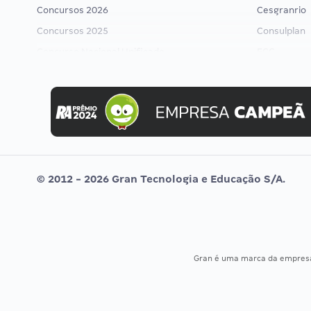
Concursos 2026
Cesgranrio
Concursos 2025
Consulplan
Concurso Nacional Unificado
FCC
Concurso Ibama
FGV
Concurso MPU
Idecan
Editais publicados
Selecon
Uniase
Vunesp
© 2012 - 2026 Gran Tecnologia e Educação S/A.
Gran é uma marca da empre