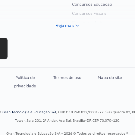
Concursos Educação
Concursos Fiscais
Concursos Jurídicos
Veja mais
Concursos Militares
Concursos Policiais
Concursos Saúde
Concursos Tribunais
Residência Multiprofissional
Política de
Termos de uso
Mapa do site
privacidade
sa
Gran Tecnologia e Educação S/A
, CNPJ: 18.260.822/0001-77, SBS Quadra 02, Blo
Tower, Sala 201, 2º Andar, Asa Sul, Brasília-DF, CEP 70.070-120.
Gran Tecnologia e Educação S/A - 2026 © Todos os direitos reservados ®