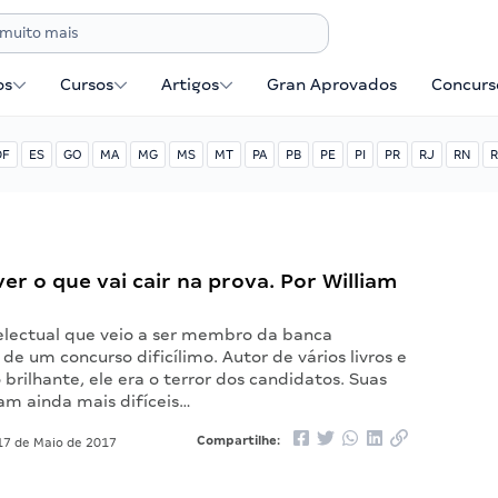
os
Cursos
Artigos
Gran Aprovados
Concurse
DF
ES
GO
MA
MG
MS
MT
PA
PB
PE
PI
PR
RJ
RN
R
r o que vai cair na prova. Por William
electual que veio a ser membro da banca
e um concurso dificílimo. Autor de vários livros e
 brilhante, ele era o terror dos candidatos. Suas
am ainda mais difíceis…
Compartilhe:
7 de Maio de 2017