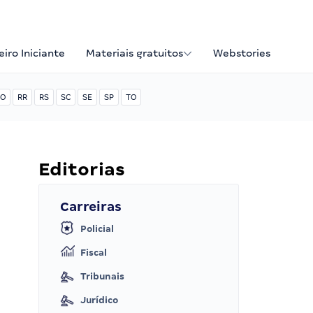
iro Iniciante
Materiais gratuitos
Webstories
O
RR
RS
SC
SE
SP
TO
Editorias
Carreiras
Policial
Fiscal
Tribunais
Jurídico