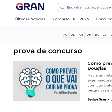
Últimas Notícias
Concurso IBGE 2026
Concurs
AC
AL
AM
AP
BA
CE
prova de concurso
Como preve
Douglas
Havia um int
examinadora d
com currículo
perguntas er
Equipe Gran
•
1