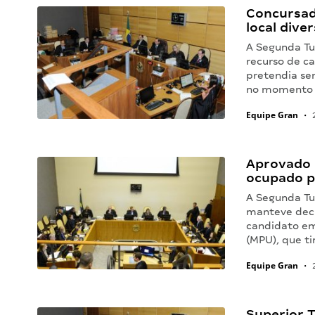
Concursad
local dive
A Segunda Tu
recurso de c
pretendia se
no momento d
Equipe Gran
•
2
Aprovado 
ocupado p
A Segunda Tu
manteve dec
candidato em
(MPU), que ti
Equipe Gran
•
2
Superior T