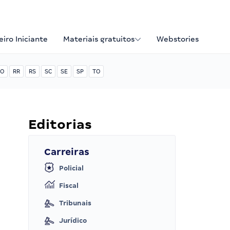
iro Iniciante
Materiais gratuitos
Webstories
O
RR
RS
SC
SE
SP
TO
Editorias
Carreiras
Policial
Fiscal
Tribunais
Jurídico