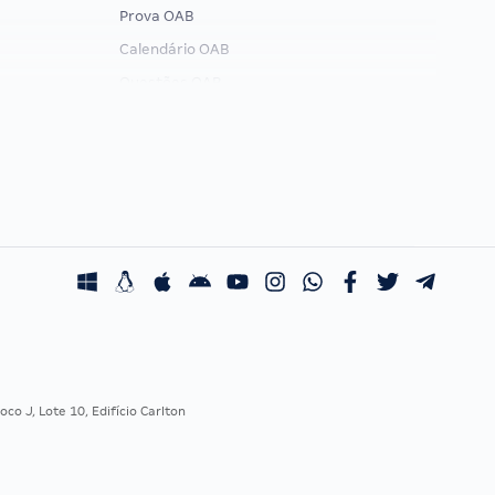
Prova OAB
Calendário OAB
Questões OAB
Recursos OAB
Exame de Ordem
co J, Lote 10, Edifício Carlton