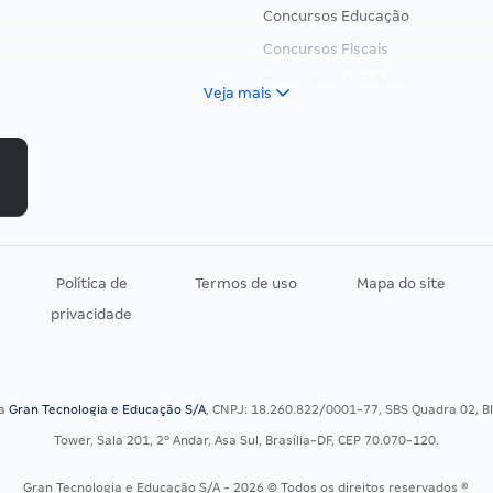
Concursos Educação
Concursos Fiscais
Concursos Jurídicos
Veja mais
Concursos Militares
Concursos Policiais
Concursos Saúde
Concursos Tribunais
Residência Multiprofissional
Política de
Termos de uso
Mapa do site
privacidade
sa
Gran Tecnologia e Educação S/A
, CNPJ: 18.260.822/0001-77, SBS Quadra 02, Blo
Tower, Sala 201, 2º Andar, Asa Sul, Brasília-DF, CEP 70.070-120.
Gran Tecnologia e Educação S/A - 2026 © Todos os direitos reservados ®