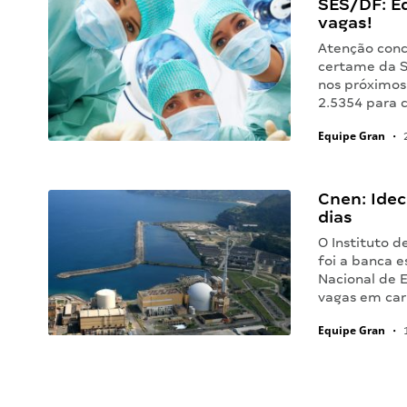
SES/DF: Ed
vagas!
Atenção concu
certame da S
nos próximos 
2.5354 para 
Equipe Gran
•
2
Cnen: Idec
dias
O Instituto d
foi a banca 
Nacional de E
vagas em car
Equipe Gran
•
1