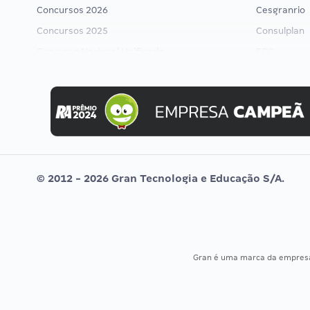
Concursos 2026
Cesgranrio
Concursos 2025
Consulplan
Concurso Nacional Unificado
FCC
Concurso Ibama
FGV
Concurso MPU
Idecan
Editais publicados
Selecon
Uniase
Vunesp
© 2012 - 2026 Gran Tecnologia e Educação S/A.
Gran é uma marca da empre