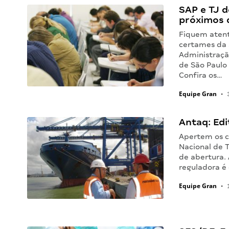
SAP e TJ d
próximos 
Fiquem atento
certames da 
Administração
de São Paulo 
Confira os…
Equipe Gran
•
3
Antaq: Edi
Apertem os c
Nacional de T
de abertura. 
reguladora é
Equipe Gran
•
1