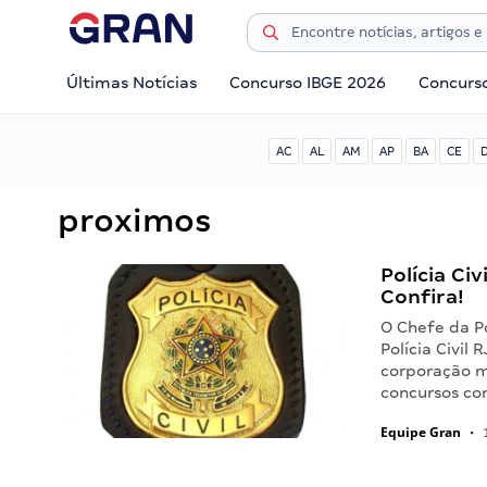
Últimas Notícias
Concurso IBGE 2026
Concurs
AC
AL
AM
AP
BA
CE
proximos
Polícia Ci
Confira!
O Chefe da Po
Polícia Civil
corporação ma
concursos co
Equipe Gran
•
1