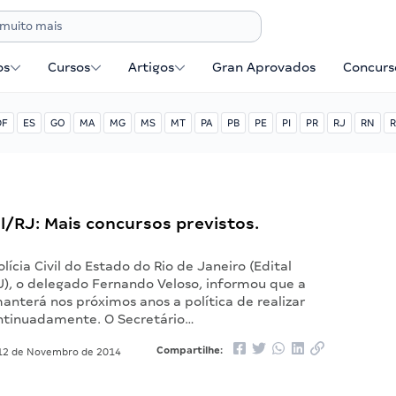
os
Cursos
Artigos
Gran Aprovados
Concurse
DF
ES
GO
MA
MG
MS
MT
PA
PB
PE
PI
PR
RJ
RN
R
vil/RJ: Mais concursos previstos.
lícia Civil do Estado do Rio de Janeiro (Edital
 RJ), o delegado Fernando Veloso, informou que a
nterá nos próximos anos a política de realizar
ntinuadamente. O Secretário…
Compartilhe:
2 de Novembro de 2014