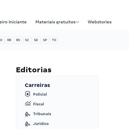
iro Iniciante
Materiais gratuitos
Webstories
O
RR
RS
SC
SE
SP
TO
Editorias
Carreiras
Policial
Fiscal
Tribunais
Jurídico