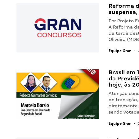
Reforma d
suspensa, 
Por Projeto E
A Reforma da
da tarde des
Oliveira (MD
Equipe Gran
•
2
Brasil em 
da Previdê
hoje, às 2
Atenção conc
de transição
diretamente 
sendo votada
Equipe Gran
•
2