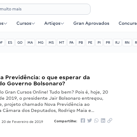
os
Cursos
Artigos
Gran Aprovados
Concurse
DF
ES
GO
MA
MG
MS
MT
PA
PB
PE
PI
PR
RJ
RN
R
a Previdência: o que esperar da
do Governo Bolsonaro?
do Gran Cursos Online! Tudo bem? Pois é, hoje, 20
de 2019, o presidente Jair Bolsonaro entregou,
, projeto chamado Nova Previdência ao
a Câmara dos Deputados, Rodrigo Maia e…
Compartilhe:
20 de Fevereiro de 2019