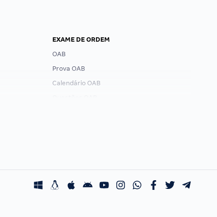
EXAME DE ORDEM
OAB
Prova OAB
Calendário OAB
Questões OAB
Recursos OAB
Exame de Ordem