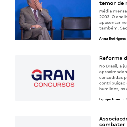
temor de 
Média mensal
2003. O anali
aposentar ne
também. São 
Anna Rodrigues
Reforma d
No Brasil, a 
aproximadame
concedidas p
contribuição 
humildes, os
Equipe Gran
•
2
Associaçõe
combater 