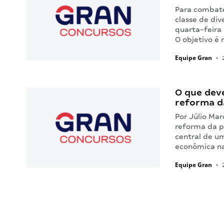
Para combate
classe de div
quarta-feira 
O objetivo é
Equipe Gran
•
2
O que dev
reforma d
Por Júlio Ma
reforma da p
central de u
econômica na
Equipe Gran
•
2