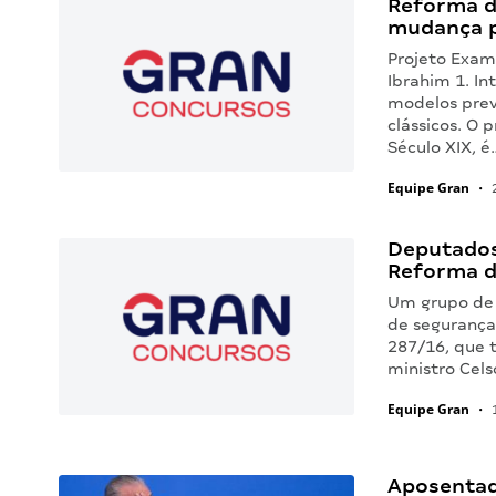
Reforma d
mudança p
Projeto Exam
Ibrahim 1. I
modelos prev
clássicos. O 
Século XIX, é
Equipe Gran
•
2
Deputados
Reforma d
Um grupo de
de segurança
287/16, que t
ministro Cels
Equipe Gran
•
1
Aposentad