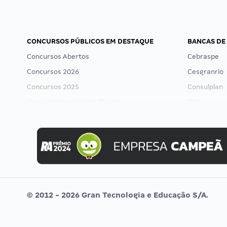
CONCURSOS PÚBLICOS EM DESTAQUE
BANCAS DE
Concursos Abertos
Cebraspe
Concursos 2026
Cesgranrio
Concursos 2025
Consulplan
Concurso Nacional Unificado
FCC
Concurso Ibama
FGV
Concurso MPU
Idecan
Editais publicados
Selecon
Uniase
Vunesp
© 2012 - 2026 Gran Tecnologia e Educação S/A.