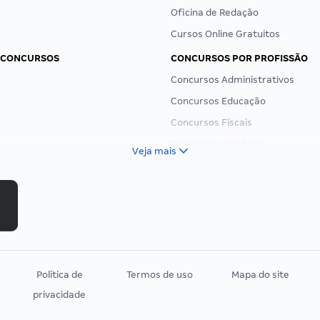
Oficina de Redação
Cursos Online Gratuitos
 CONCURSOS
CONCURSOS POR PROFISSÃO
Concursos Administrativos
Concursos Educação
Concursos Fiscais
Concursos Jurídicos
Veja mais
Concursos Militares
Concursos Policiais
Concursos Saúde
Concursos Tribunais
Residência Multiprofissional
Política de
Termos de uso
Mapa do site
privacidade