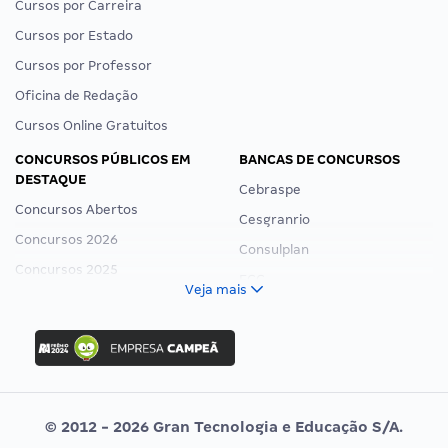
Cursos por Carreira
Cursos por Estado
Cursos por Professor
Oficina de Redação
Cursos Online Gratuitos
CONCURSOS PÚBLICOS EM
BANCAS DE CONCURSOS
DESTAQUE
Cebraspe
Concursos Abertos
Cesgranrio
Concursos 2026
Consulplan
Concursos 2025
FCC
Veja mais
Concurso Nacional Unificado
FGV
Concurso Ibama
Idecan
Concurso MPU
Selecon
Editais publicados
Uniase
© 2012 - 2026 Gran Tecnologia e Educação S/A.
Vunesp