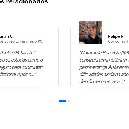
 relacionados
arah C.
Felipe F.
oncurso Enfermeiro PSF
Concurso T
Paulo (SE), Sarah C.
“Natural de Boa Vista (RR),
u os estudos como o
construiu uma história m
guro para conquistar
perseverança. Após enfr
fissional. Após o…”
dificuldades ainda na ado
decidiu recomeçar a…”