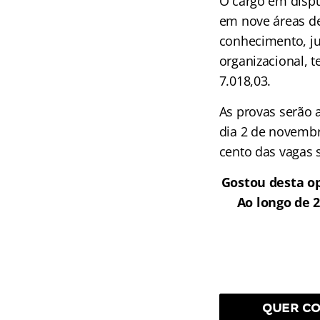
O cargo em disput
em nove áreas de
conhecimento, ju
organizacional, t
7.018,03.
As provas serão 
dia 2 de novembr
cento das vagas 
Gostou desta op
Ao longo de 
QUER CO