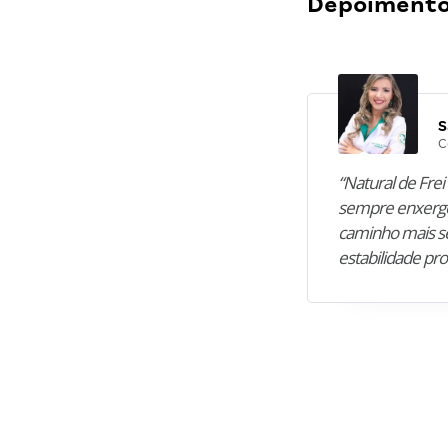
Depoimentos
S
C
“Natural de Frei 
sempre enxergo
caminho mais se
estabilidade pro