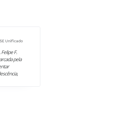
Diana M.
SE Unificado
Concurso SEPLAG CE
 Felipe F.
“Natural de Juazeiro do Norte (CE),
arcada pela
M. encontrou nos estudos o cami
entar
para construir uma nova fase da vi
lescência,
profissional. Após…”