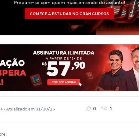
Prepare-se com quem mais entende do assunto!
COMECE A ESTUDAR NO GRAN CURSOS
0
1
14
• Atualizado em
31/10/25
bre: