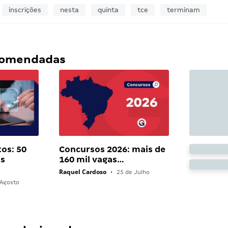
inscrições
nesta
quinta
tce
terminam
ecomendadas
os: 50
Concursos 2026: mais de
as
160 mil vagas…
Raquel Cardoso
•
25 de Julho
Agosto