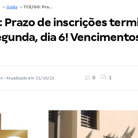
››
Goiás
››
TCE/GO: Prazo de inscrições termina nesta segunda, dia 6! Vencimentos de R$ 7 mil
 Prazo de inscrições term
egunda, dia 6! Vencimentos
0
1
14
• Atualizado em
31/10/25