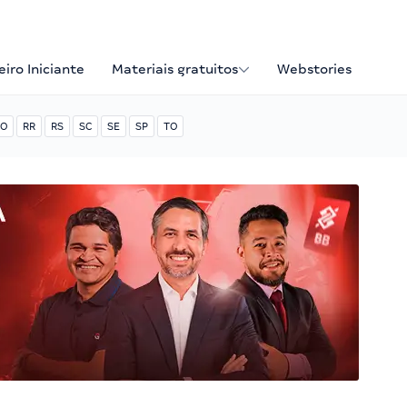
iro Iniciante
Materiais gratuitos
Webstories
O
RR
RS
SC
SE
SP
TO