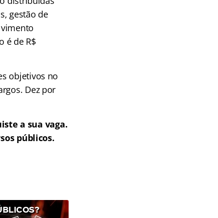
o distribuídas
s, gestão de
lvimento
io é de R$
s objetivos no
argos. Dez por
iste a sua vaga.
sos públicos.
ÚBLICOS?