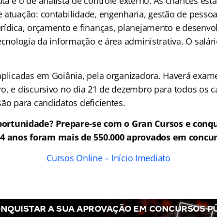
a é o de analista de controle externo. As chances estã
 atuação: contabilidade, engenharia, gestão de pessoa
rídica, orçamento e finanças, planejamento e desenvo
ecnologia da informação e área administrativa. O salár
aplicadas em Goiânia, pela organizadora. Haverá exame
o, e discursivo no dia 21 de dezembro para todos os c
são para candidatos deficientes.
ortunidade? Prepare-se com o Gran Cursos e conqu
24 anos foram mais de 550.000 aprovados em concur
Cursos Online – Início Imediato
NQUISTAR A SUA APROVAÇÃO EM CONCURSOS P