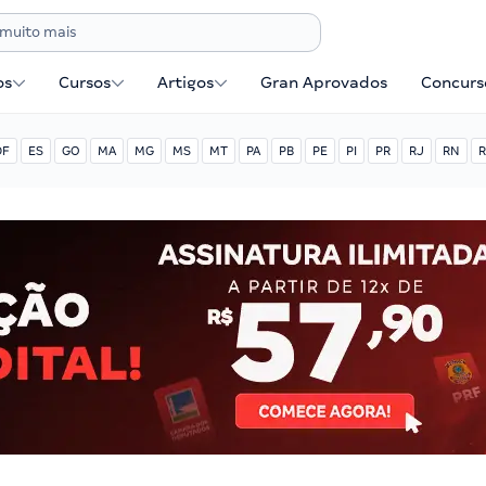
os
Cursos
Artigos
Gran Aprovados
Concurse
DF
ES
GO
MA
MG
MS
MT
PA
PB
PE
PI
PR
RJ
RN
R