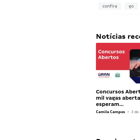
confira
go
Notícias r
Concursos Abert
mil vagas abert
esperam…
Camila Campos
•
3 de 