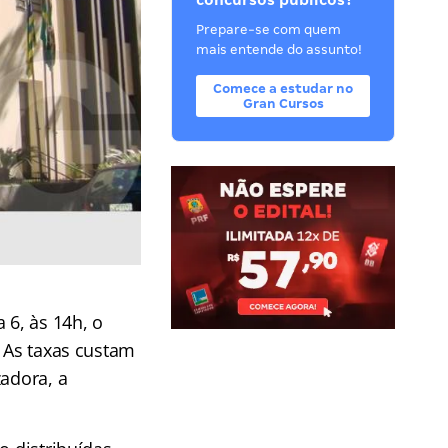
concursos públicos?
Prepare-se com quem
mais entende do assunto!
Comece a estudar no
Gran Cursos
 6, às 14h, o
. As taxas custam
adora, a