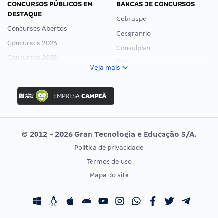
CONCURSOS PÚBLICOS EM
BANCAS DE CONCURSOS
DESTAQUE
Cebraspe
Concursos Abertos
Cesgranrio
Concursos 2026
Consulplan
Concursos 2025
FCC
Veja mais
Concurso Nacional Unificado
FGV
Concurso Ibama
Idecan
Concurso MPU
Selecon
Editais publicados
Uniase
© 2012 - 2026 Gran Tecnologia e Educação S/A.
Vunesp
Política de privacidade
CONCURSOS POR PROFISSÃO
EXAME DE ORDEM
Termos de uso
Concursos Administrativos
OAB
Mapa do site
Concursos Educação
Prova OAB
Concursos Fiscais
Calendário OAB
Concursos Jurídicos
Questões OAB