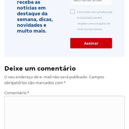
receba as
notícias em
Concordo com a Política de
destaque da
Privacidade e aceito
semana, dicas,
receber comunicações do
novidades e
Gran Cursos Online.
muito mais.
Deixe um comentário
O seu endereço de e-mail não será publicado.
Campos
obrigatórios são marcados com
*
Comentário
*