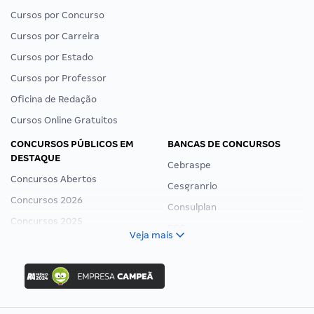
Cursos por Concurso
Cursos por Carreira
Cursos por Estado
Cursos por Professor
Oficina de Redação
Cursos Online Gratuitos
CONCURSOS PÚBLICOS EM
BANCAS DE CONCURSOS
DESTAQUE
Cebraspe
Concursos Abertos
Cesgranrio
Concursos 2026
Consulplan
Concursos 2025
FCC
Veja mais
Concurso Nacional Unificado
FGV
Concurso Ibama
Idecan
Concurso MPU
Selecon
Editais publicados
Uniase