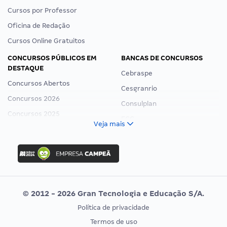
Cursos por Professor
Oficina de Redação
Cursos Online Gratuitos
CONCURSOS PÚBLICOS EM
BANCAS DE CONCURSOS
DESTAQUE
Cebraspe
Concursos Abertos
Cesgranrio
Concursos 2026
Consulplan
Concursos 2025
FCC
Veja mais
Concurso Nacional Unificado
FGV
Concurso Ibama
Idecan
Concurso MPU
Selecon
Editais publicados
Uniase
© 2012 - 2026 Gran Tecnologia e Educação S/A.
Vunesp
Política de privacidade
CONCURSOS POR PROFISSÃO
EXAME DE ORDEM
Termos de uso