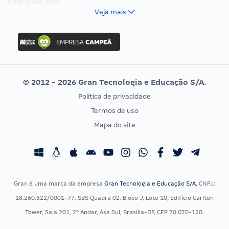
Concursos 2025
FCC
Veja mais
Concurso Nacional Unificado
FGV
Concurso Ibama
Idecan
Concurso MPU
Selecon
Editais publicados
Uniase
© 2012 - 2026 Gran Tecnologia e Educação S/A.
Vunesp
Política de privacidade
CONCURSOS POR PROFISSÃO
EXAME DE ORDEM
Termos de uso
Concursos Administrativos
OAB
Mapa do site
Concursos Educação
Prova OAB
Concursos Fiscais
Calendário OAB
Concursos Jurídicos
Questões OAB
Concursos Militares
Recursos OAB
Gran é uma marca da empresa
Gran Tecnologia e Educação S/A
, CNPJ:
Concursos Policiais
Exame de Ordem
18.260.822/0001-77, SBS Quadra 02, Bloco J, Lote 10, Edifício Carlton
Concursos Saúde
Tower, Sala 201, 2º Andar, Asa Sul, Brasília-DF, CEP 70.070-120.
Concursos Tribunais