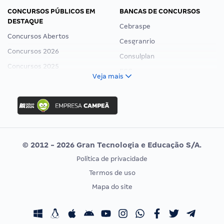
CONCURSOS PÚBLICOS EM
BANCAS DE CONCURSOS
DESTAQUE
Cebraspe
Concursos Abertos
Cesgranrio
Concursos 2026
Consulplan
Concursos 2025
FCC
Veja mais
Concurso Nacional Unificado
FGV
Concurso Ibama
Idecan
Concurso MPU
Selecon
Editais publicados
Uniase
© 2012 - 2026 Gran Tecnologia e Educação S/A.
Vunesp
Política de privacidade
CONCURSOS POR PROFISSÃO
EXAME DE ORDEM
Termos de uso
Concursos Administrativos
OAB
Mapa do site
Concursos Educação
Prova OAB
Concursos Fiscais
Calendário OAB
Concursos Jurídicos
Questões OAB