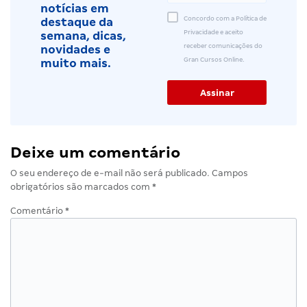
notícias em
Concordo com a Política de
destaque da
Privacidade e aceito
semana, dicas,
receber comunicações do
novidades e
Gran Cursos Online.
muito mais.
Deixe um comentário
O seu endereço de e-mail não será publicado.
Campos
obrigatórios são marcados com
*
Comentário
*