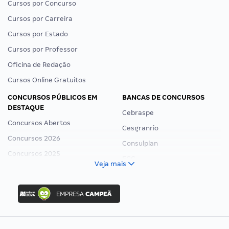
Cursos por Concurso
Cursos por Carreira
Cursos por Estado
Cursos por Professor
Oficina de Redação
Cursos Online Gratuitos
CONCURSOS PÚBLICOS EM
BANCAS DE CONCURSOS
DESTAQUE
Cebraspe
Concursos Abertos
Cesgranrio
Concursos 2026
Consulplan
Concursos 2025
FCC
Veja mais
Concurso Nacional Unificado
FGV
Concurso Ibama
Idecan
Concurso MPU
Selecon
Editais publicados
Uniase