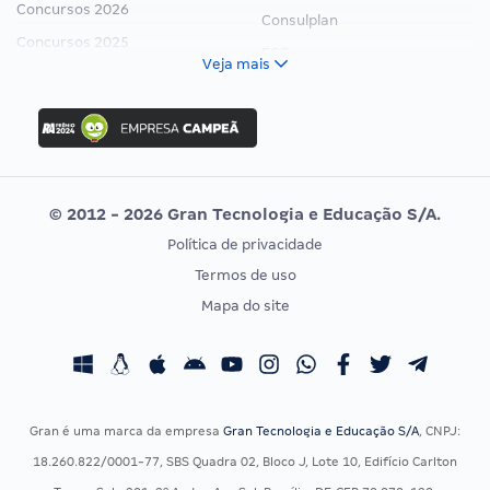
Concursos 2026
Consulplan
Concursos 2025
FCC
Veja mais
Concurso Nacional Unificado
FGV
Concurso Ibama
Idecan
Concurso MPU
Selecon
Editais publicados
Uniase
© 2012 - 2026 Gran Tecnologia e Educação S/A.
Vunesp
Política de privacidade
CONCURSOS POR PROFISSÃO
EXAME DE ORDEM
Termos de uso
Concursos Administrativos
OAB
Mapa do site
Concursos Educação
Prova OAB
Concursos Fiscais
Calendário OAB
Concursos Jurídicos
Questões OAB
Concursos Militares
Recursos OAB
Gran é uma marca da empresa
Gran Tecnologia e Educação S/A
, CNPJ:
Concursos Policiais
Exame de Ordem
18.260.822/0001-77, SBS Quadra 02, Bloco J, Lote 10, Edifício Carlton
Concursos Saúde