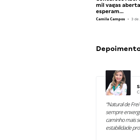
mil vagas abert
esperam…
Camila Campos
•
3 de 
Depoimentos
S
C
“Natural de Frei 
sempre enxergo
caminho mais se
estabilidade pro