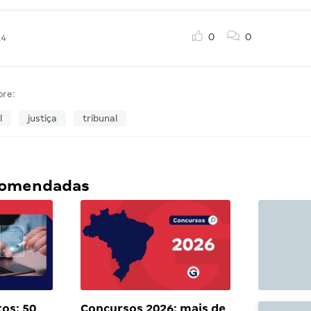
0
0
14
bre:
l
justiça
tribunal
ecomendadas
os: 50
Concursos 2026: mais de