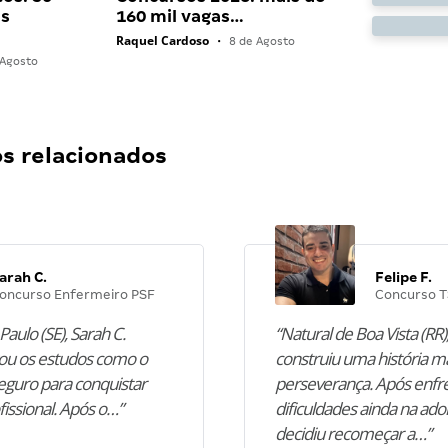
as
160 mil vagas…
Raquel Cardoso
•
8 de Agosto
Agosto
 relacionados
arah C.
Felipe F.
oncurso Enfermeiro PSF
Concurso T
Paulo (SE), Sarah C.
“Natural de Boa Vista (RR),
u os estudos como o
construiu uma história m
guro para conquistar
perseverança. Após enfr
fissional. Após o…”
dificuldades ainda na ado
decidiu recomeçar a…”