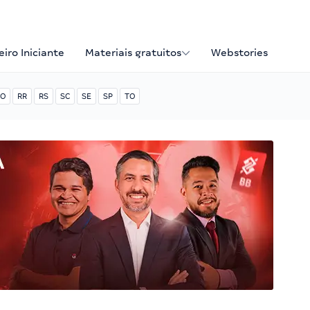
iro Iniciante
Materiais gratuitos
Webstories
O
RR
RS
SC
SE
SP
TO