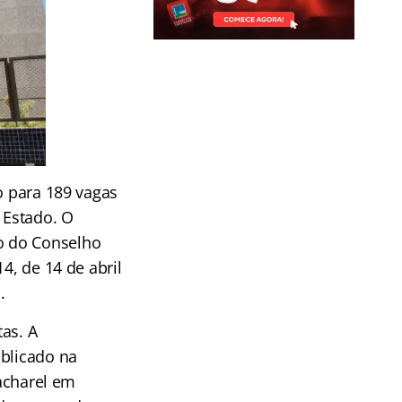
o para 189 vagas
 Estado. O
o do Conselho
4, de 14 de abril
.
as. A
ublicado na
bacharel em