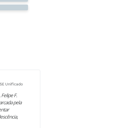
Diana M.
SE Unificado
Concurso SEPLAG CE
 Felipe F.
“Natural de Juazeiro do Norte (CE),
arcada pela
M. encontrou nos estudos o cami
entar
para construir uma nova fase da vi
lescência,
profissional. Após…”