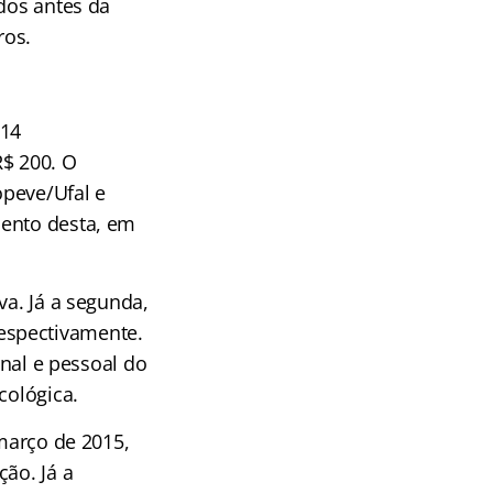
ados antes da
ros.
014
R$ 200. O
opeve/Ufal e
mento desta, em
va. Já a segunda,
 respectivamente.
onal e pessoal do
cológica.
 março de 2015,
ão. Já a