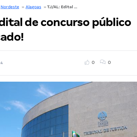
Nordeste
››
Alagoas
››
TJ/AL: Edital de concurso público republicado!
dital de concurso público
cado!
0
0
14