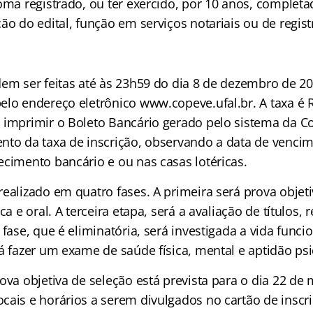
oma registrado, ou ter exercido, por 10 anos, complet
ão do edital, função em serviços notariais ou de regist
dem ser feitas até às 23h59 do dia 8 de dezembro de 2
elo endereço eletrônico www.copeve.ufal.br. A taxa é 
 imprimir o Boleto Bancário gerado pelo sistema da C
nto da taxa de inscrição, observando a data de venci
ecimento bancário e ou nas casas lotéricas.
ealizado em quatro fases. A primeira será prova objeti
ca e oral. A terceira etapa, será a avaliação de títulos,
 fase, que é eliminatória, será investigada a vida funci
á fazer um exame de saúde física, mental e aptidão psi
ova objetiva de seleção está prevista para o dia 22 de
ais e horários a serem divulgados no cartão de inscriç