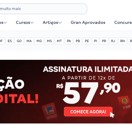
os
Cursos
Artigos
Gran Aprovados
Concurse
DF
ES
GO
MA
MG
MS
MT
PA
PB
PE
PI
PR
RJ
RN
R