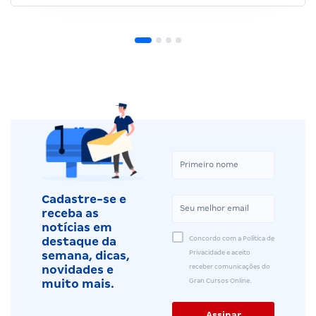
Cadastre-se e
receba as
notícias em
Concordo com a Política de
destaque da
Privacidade e aceito
semana, dicas,
receber comunicações do
novidades e
Gran Cursos Online.
muito mais.