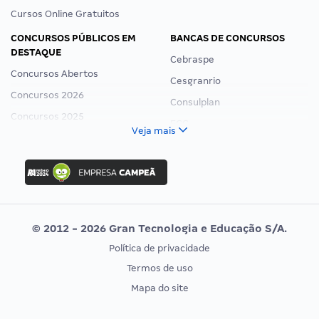
Cursos Online Gratuitos
CONCURSOS PÚBLICOS EM
BANCAS DE CONCURSOS
DESTAQUE
Cebraspe
Concursos Abertos
Cesgranrio
Concursos 2026
Consulplan
Concursos 2025
FCC
Veja mais
Concurso Nacional Unificado
FGV
Concurso Ibama
Idecan
Concurso MPU
Selecon
Editais publicados
Uniase
© 2012 - 2026 Gran Tecnologia e Educação S/A.
Vunesp
Política de privacidade
CONCURSOS POR PROFISSÃO
EXAME DE ORDEM
Termos de uso
Concursos Administrativos
OAB
Mapa do site
Concursos Educação
Prova OAB
Concursos Fiscais
Calendário OAB