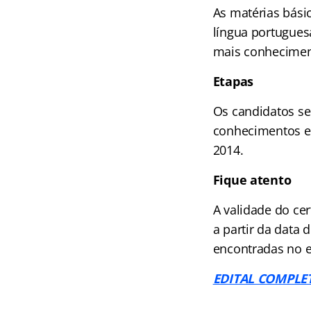
As matérias bási
língua portuguesa
mais conheciment
Etapas
Os candidatos se
conhecimentos es
2014.
Fique atento
A validade do ce
a partir da data
encontradas no e
EDITAL COMPLE