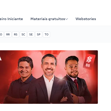
iro Iniciante
Materiais gratuitos
Webstories
O
RR
RS
SC
SE
SP
TO