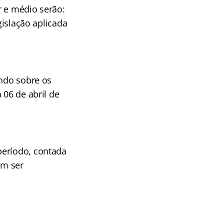
r e médio serão:
gislação aplicada
ando sobre os
 06 de abril de
período, contada
em ser