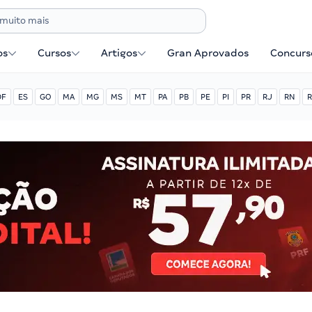
os
Cursos
Artigos
Gran Aprovados
Concurse
DF
ES
GO
MA
MG
MS
MT
PA
PB
PE
PI
PR
RJ
RN
R