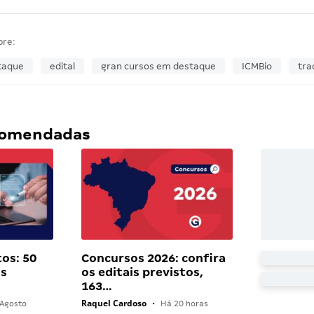
bre:
taque
edital
gran cursos em destaque
ICMBio
tra
ecomendadas
os: 50
Concursos 2026: confira
as
os editais previstos,
163…
Raquel Cardoso
Agosto
•
Há 20 horas