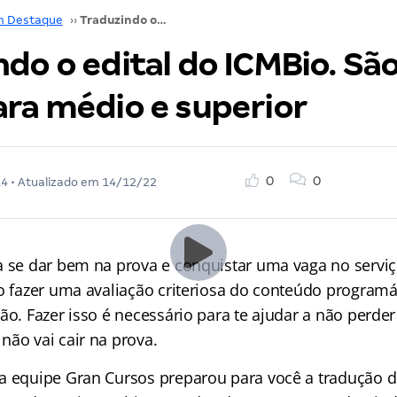
m Destaque
››
Traduzindo o edital do ICMBio. São 271 vagas para médio e superior
do o edital do ICMBio. Sã
ara médio e superior
0
0
14
• Atualizado em
14/12/22
a se dar bem na prova e conquistar uma vaga no serviç
o fazer uma avaliação criteriosa do conteúdo programát
ão. Fazer isso é necessário para te ajudar a não perde
não vai cair na prova.
a equipe Gran Cursos preparou para você a tradução do