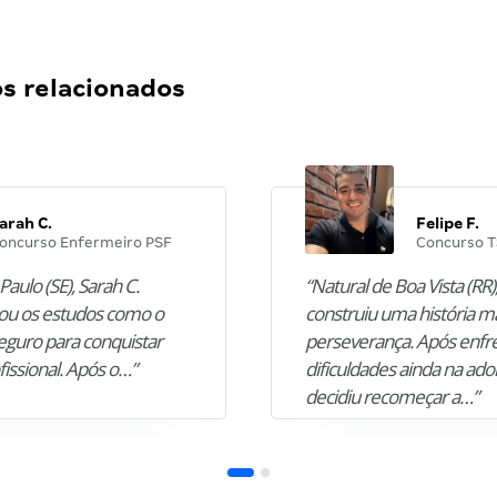
 relacionados
arah C.
Felipe F.
oncurso Enfermeiro PSF
Concurso T
Paulo (SE), Sarah C.
“Natural de Boa Vista (RR),
u os estudos como o
construiu uma história m
guro para conquistar
perseverança. Após enfr
fissional. Após o…”
dificuldades ainda na ado
decidiu recomeçar a…”