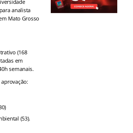
iversidade
para analista
 (em Mato Grosso
trativo (168
lotadas em
 40h semanais.
a aprovação:
30)
biental (53).