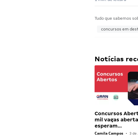
Tudo que sabemos so
concursos em des
Notícias r
Concursos Abert
mil vagas abert
esperam…
Camila Campos
•
3 de 