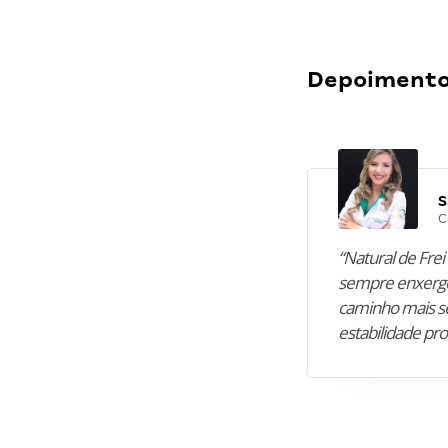
Depoimentos
S
C
“Natural de Frei 
sempre enxergo
caminho mais se
estabilidade pro