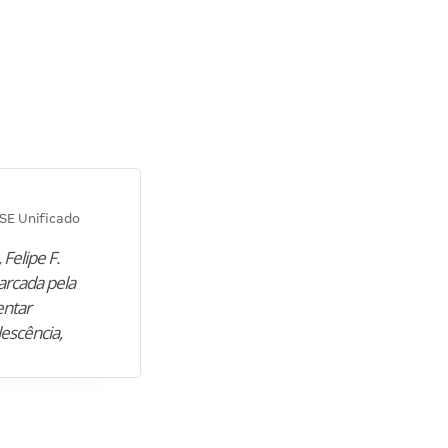
Diana M.
SE Unificado
Concurso SEPLAG CE
 Felipe F.
“Natural de Juazeiro do Norte (CE),
arcada pela
M. encontrou nos estudos o cami
entar
para construir uma nova fase da vi
lescência,
profissional. Após…”