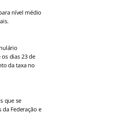
 para nível médio
ais.
mulário
 os dias 23 de
nto da taxa no
os que se
s da Federação e