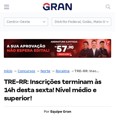
Início
››
Concursos
››
Norte
››
Roraima
››
TRE-RR: Inscrições terminam às 14h desta sexta! Nível médio e superior!
TRE-RR: Inscrições terminam às
14h desta sexta! Nível médio e
superior!
Por
Equipe Gran