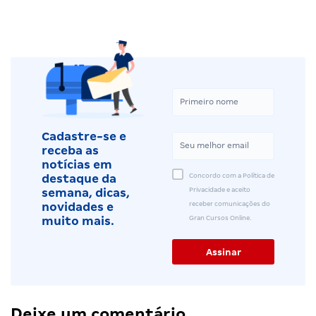
Cadastre-se e
receba as
notícias em
Concordo com a Política de
destaque da
Privacidade e aceito
semana, dicas,
receber comunicações do
novidades e
Gran Cursos Online.
muito mais.
Deixe um comentário