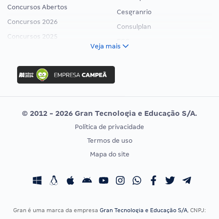
Concursos Abertos
Cesgranrio
Concursos 2026
Consulplan
Concursos 2025
FCC
Veja mais
Concurso Nacional Unificado
FGV
Concurso Ibama
Idecan
Concurso MPU
Selecon
Editais publicados
Uniase
© 2012 - 2026 Gran Tecnologia e Educação S/A.
Vunesp
Política de privacidade
CONCURSOS POR PROFISSÃO
EXAME DE ORDEM
Termos de uso
Concursos Administrativos
OAB
Mapa do site
Concursos Educação
Prova OAB
Concursos Fiscais
Calendário OAB
Concursos Jurídicos
Questões OAB
Concursos Militares
Recursos OAB
Gran é uma marca da empresa
Gran Tecnologia e Educação S/A
, CNPJ: