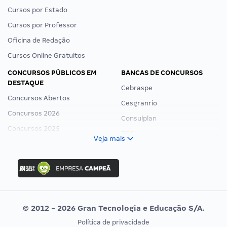
Cursos por Estado
Cursos por Professor
Oficina de Redação
Cursos Online Gratuitos
CONCURSOS PÚBLICOS EM
BANCAS DE CONCURSOS
DESTAQUE
Cebraspe
Concursos Abertos
Cesgranrio
Concursos 2026
Consulplan
Concursos 2025
FCC
Veja mais
Concurso Nacional Unificado
FGV
Concurso Ibama
Idecan
Concurso MPU
Selecon
Editais publicados
Uniase
© 2012 - 2026 Gran Tecnologia e Educação S/A.
Vunesp
Política de privacidade
CONCURSOS POR PROFISSÃO
EXAME DE ORDEM