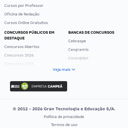
Cursos por Professor
Oficina de Redação
Cursos Online Gratuitos
CONCURSOS PÚBLICOS EM
BANCAS DE CONCURSOS
DESTAQUE
Cebraspe
Concursos Abertos
Cesgranrio
Concursos 2026
Consulplan
Concursos 2025
FCC
Veja mais
Concurso Nacional Unificado
FGV
Concurso Ibama
Idecan
Concurso MPU
Selecon
Editais publicados
Uniase
© 2012 - 2026 Gran Tecnologia e Educação S/A.
Vunesp
Política de privacidade
CONCURSOS POR PROFISSÃO
EXAME DE ORDEM
Termos de uso
Concursos Administrativos
OAB