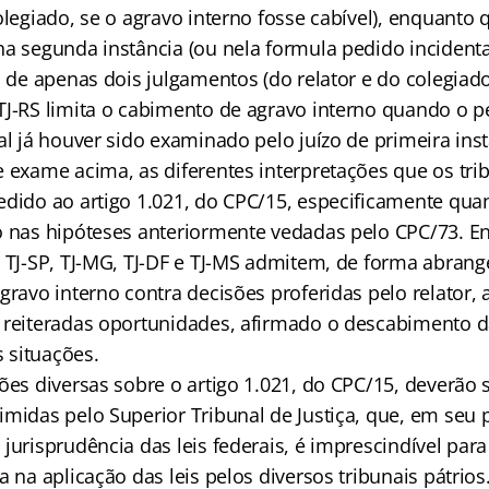
olegiado, se o agravo interno fosse cabível), enquanto 
na segunda instância (ou nela formula pedido incident
a de apenas dois julgamentos (do relator e do colegiado
TJ-RS limita o cabimento de agravo interno quando o p
al já houver sido examinado pelo juízo de primeira inst
 exame acima, as diferentes interpretações que os trib
edido ao artigo 1.021, do CPC/15, especificamente qu
o nas hipóteses anteriormente vedadas pelo CPC/73. 
, TJ-SP, TJ-MG, TJ-DF e TJ-MS admitem, de forma abrang
gravo interno contra decisões proferidas pelo relator, 
 reiteradas oportunidades, afirmado o descabimento 
 situações.
ões diversas sobre o artigo 1.021, do CPC/15, deverão 
imidas pelo Superior Tribunal de Justiça, que, em seu 
jurisprudência das leis federais, é imprescindível para
a na aplicação das leis pelos diversos tribunais pátrios