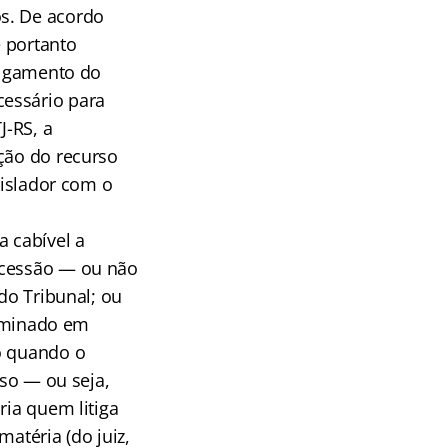
s. De acordo
 portanto
julgamento do
cessário para
J-RS, a
ução do recurso
gislador com o
a cabível a
ncessão — ou não
do Tribunal; ou
xaminado em
o quando o
rso — ou seja,
ria quem litiga
atéria (do juiz,