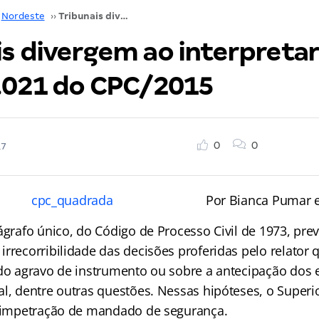
Nordeste
››
Tribunais divergem ao interpretar o artigo 1.021 do CPC/2015
is divergem ao interpretar
1.021 do CPC/2015
0
0
17
Por Bianca Pumar e
ágrafo único, do Código de Processo Civil de 1973, prev
irrecorribilidade das decisões proferidas pelo relator
 do agravo de instrumento ou sobre a antecipação dos e
l, dentre outras questões. Nessas hipóteses, o Superi
a impetração de mandado de segurança.