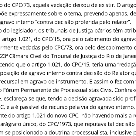
 do CPC/73, aquela vedação deixou de existir. O artig
põe expressamente sobre o tema, prevendo apenas, de
ravo interno “contra decisão proferida pelo relator”.
o do legislador, os tribunais de Justiça pátrios têm atri
o artigo 1.021, do CPC/15, ora pelo cabimento do agrav
ormente vedadas pelo CPC/73, ora pelo descabimento 
3ª Câmara Cível do Tribunal de Justiça do Rio de Janei
endo que o artigo 1.021, do CPC/15, teria uma “redaç
posição de agravo interno contra decisão do Relator qu
a recursal em agravo de instrumento. E assim o fez co
 Fórum Permanente de Processualistas Civis. Confira-
 esclareça-se que, tendo a decisão agravada sido prof
, ela é passível de recurso pela via do agravo interno,
te do artigo 1.021 do novo CPC, não havendo mais a re
parágrafo único, do CPC/1973, que reputava tal decisão i
m se posicionado a doutrina processualista, inclusive 