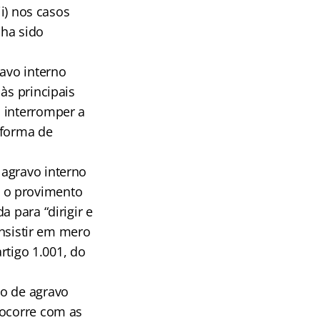
ii) nos casos
nha sido
ravo interno
às principais
 interromper a
 forma de
 agravo interno
 o provimento
 para “dirigir e
onsistir em mero
artigo 1.001, do
ão de agravo
 ocorre com as