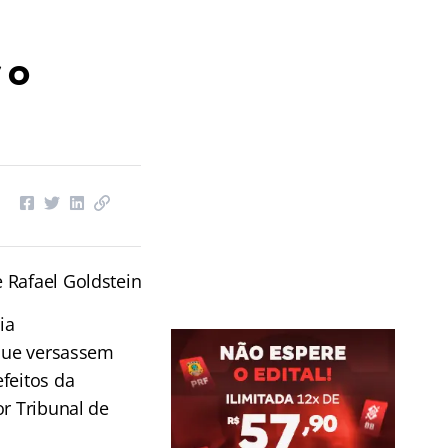
 o
 Rafael Goldstein
ia
 que versassem
feitos da
or Tribunal de