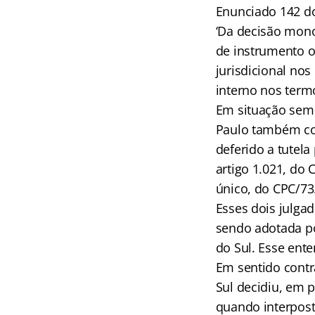
Enunciado 142 do
‘Da decisão mono
de instrumento o
jurisdicional nos
interno nos termo
Em situação seme
Paulo também con
deferido a tutela
artigo 1.021, do
único, do CPC/73
Esses dois julga
sendo adotada po
do Sul. Esse ent
Em sentido contrá
Sul decidiu, em p
quando interposto