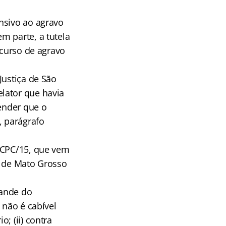
nsivo ao agravo
m parte, a tutela
ecurso de agravo
Justiça de São
lator que havia
tender que o
, parágrafo
o CPC/15, que vem
e de Mato Grosso
rande do
 não é cabível
; (ii) contra