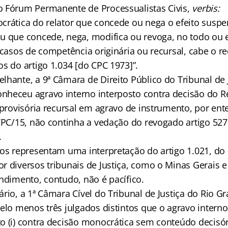
 Fórum Permanente de Processualistas Civis,
verbis:
crática do relator que concede ou nega o efeito suspe
u que concede, nega, modifica ou revoga, no todo ou e
 casos de competência originária ou recursal, cabe o r
s do artigo 1.034 [do CPC 1973]”.
lhante, a 9ª Câmara de Direito Público do Tribunal de 
heceu agravo interno interposto contra decisão do Re
 provisória recursal em agravo de instrumento, por en
 CPC/15, não continha a vedação do revogado artigo 527
.
dos representam uma interpretação do artigo 1.021, d
r diversos tribunais de Justiça, como o Minas Gerais 
endimento, contudo, não é pacífico.
rio, a 1ª Câmara Cível do Tribunal de Justiça do Rio G
elo menos três julgados distintos que o agravo interno
 (i) contra decisão monocrática sem conteúdo decisório