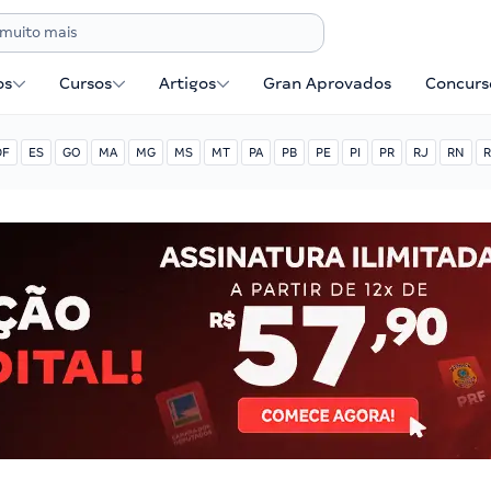
os
Cursos
Artigos
Gran Aprovados
Concurse
DF
ES
GO
MA
MG
MS
MT
PA
PB
PE
PI
PR
RJ
RN
R