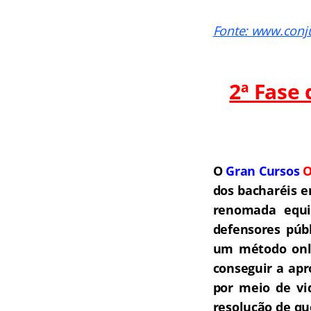
Fonte: www.conj
2ª Fase
O
Gran Cursos
O
dos bacharéis e
renomada equip
defensores públ
um método onli
conseguir a ap
por meio de vi
resolução de qu