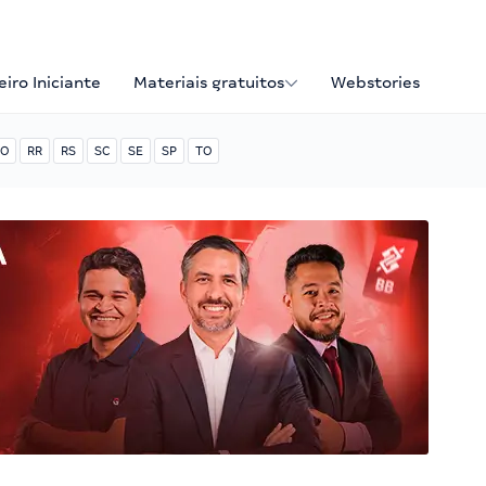
iro Iniciante
Materiais gratuitos
Webstories
O
RR
RS
SC
SE
SP
TO