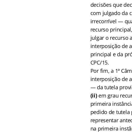
decisões que dec
com julgado da c
irrecorrível — q
recurso principa
julgar o recurso 
interposição de 
principal e da pr
CPC/15.
Por fim, a 1ª Câ
interposição de 
— da tutela provi
(ii)
em grau recurs
primeira instânc
pedido de tutela 
representar antec
na primeira instâ