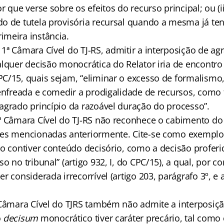
r que verse sobre os efeitos do recurso principal; ou (i
o de tutela provisória recursal quando a mesma já te
meira instância.
ª Câmara Cível do TJ-RS, admitir a interposição de ag
lquer decisão monocrática do Relator iria de encontro 
C/15, quais sejam, “eliminar o excesso de formalismo,
senfreada e comedir a prodigalidade de recursos, como
agrado princípio da razoável duração do processo”.
ª Câmara Cível do TJ-RS não reconhece o cabimento do
ses mencionadas anteriormente. Cite-se como exemplo
o contiver conteúdo decisório, como a decisão proferida
o no tribunal” (artigo 932, I, do CPC/15), a qual, por c
r considerada irrecorrível (artigo 203, parágrafo 3º, e 
 Câmara Cível do TJRS também não admite a interposiç
o
decisum
monocrático tiver caráter precário, tal como