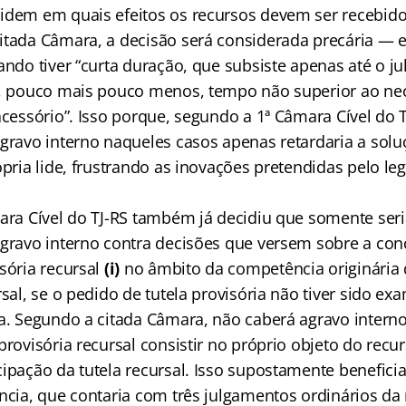
idem em quais efeitos os recursos devem ser recebido
itada Câmara, a decisão será considerada precária — e
uando tiver “curta duração, que subsiste apenas até o 
l, pouco mais pouco menos, tempo não superior ao ne
acessório”. Isso porque, segundo a 1ª Câmara Cível do T
agravo interno naqueles casos apenas retardaria a sol
ópria lide, frustrando as inovações pretendidas pelo le
mara Cível do TJ-RS também já decidiu que somente seri
agravo interno contra decisões que versem sobre a co
sória recursal
(i)
no âmbito da competência originária 
al, se o pedido de tutela provisória não tiver sido e
ia. Segundo a citada Câmara, não caberá agravo intern
provisória recursal consistir no próprio objeto do recu
ipação da tutela recursal. Isso supostamente beneficia
ncia, que contaria com três julgamentos ordinários da m