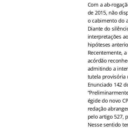
Com a ab-rogação
de 2015, não dis
o cabimento do ag
Diante do silênci
interpretações a
hipóteses anteri
Recentemente, a 2
acórdão reconhec
admitindo a inter
tutela provisóri
Enunciado 142 do
“Preliminarmente,
égide do novo CPC
redação abrangen
pelo artigo 527, 
Nesse sentido te