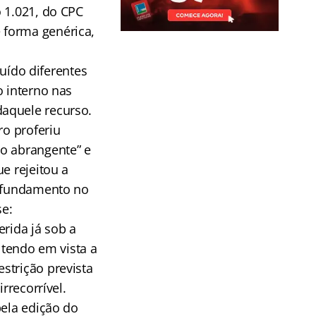
o 1.021, do CPC
 forma genérica,
buído diferentes
o interno nas
daquele recurso.
ro proferiu
ão abrangente” e
e rejeitou a
m fundamento no
se:
erida já sob a
 tendo em vista a
strição prevista
rrecorrível.
pela edição do