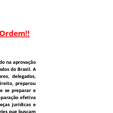
 Ordem!!
do na aprovação
dos do Brasil.
A
res, delegados,
ireito, preparou
e se preparar e
paração efetiva
ças jurídicas e
ueles que buscam