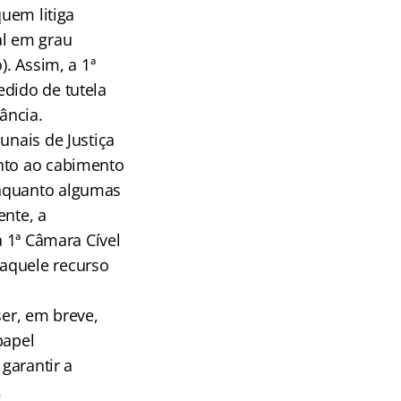
quem litiga
al em grau
). Assim, a 1ª
edido de tutela
ância.
unais de Justiça
anto ao cabimento
Enquanto algumas
ente, a
a 1ª Câmara Cível
daquele recurso
ser, em breve,
papel
 garantir a
.