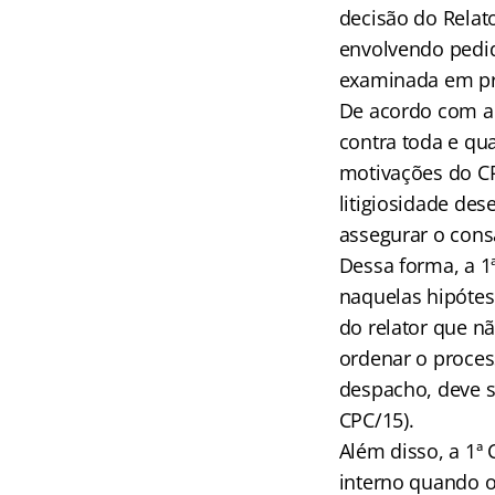
decisão do Relato
envolvendo pedid
examinada em pri
De acordo com a 1
contra toda e qua
motivações do CP
litigiosidade de
assegurar o cons
Dessa forma, a 1
naquelas hipóte
do relator que nã
ordenar o process
despacho, deve se
CPC/15).
Além disso, a 1ª
interno quando 