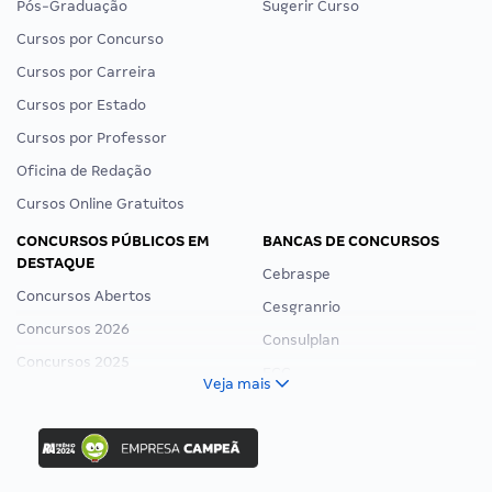
Pós-Graduação
Sugerir Curso
Cursos por Concurso
Cursos por Carreira
Cursos por Estado
Cursos por Professor
Oficina de Redação
Cursos Online Gratuitos
CONCURSOS PÚBLICOS EM
BANCAS DE CONCURSOS
DESTAQUE
Cebraspe
Concursos Abertos
Cesgranrio
Concursos 2026
Consulplan
Concursos 2025
FCC
Veja mais
Concurso Nacional Unificado
FGV
Concurso Ibama
Idecan
Concurso MPU
Selecon