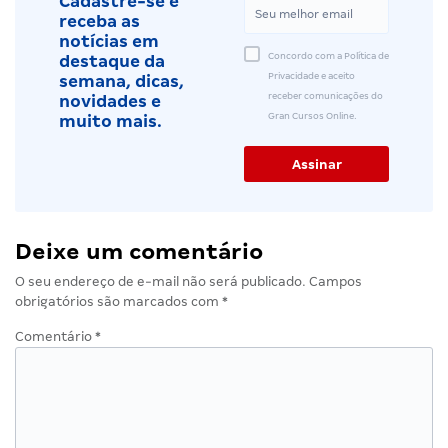
Cadastre-se e
receba as
notícias em
Concordo com a Política de
destaque da
Privacidade e aceito
semana, dicas,
receber comunicações do
novidades e
Gran Cursos Online.
muito mais.
Deixe um comentário
O seu endereço de e-mail não será publicado.
Campos
obrigatórios são marcados com
*
Comentário
*