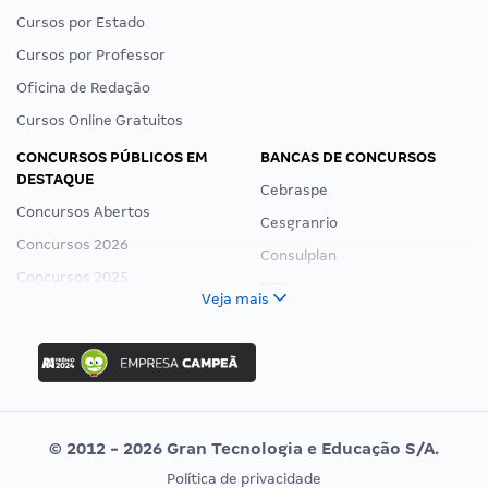
Cursos por Estado
Cursos por Professor
Oficina de Redação
Cursos Online Gratuitos
CONCURSOS PÚBLICOS EM
BANCAS DE CONCURSOS
DESTAQUE
Cebraspe
Concursos Abertos
Cesgranrio
Concursos 2026
Consulplan
Concursos 2025
FCC
Veja mais
Concurso Nacional Unificado
FGV
Concurso Ibama
Idecan
Concurso MPU
Selecon
Editais publicados
Uniase
© 2012 - 2026 Gran Tecnologia e Educação S/A.
Vunesp
Política de privacidade