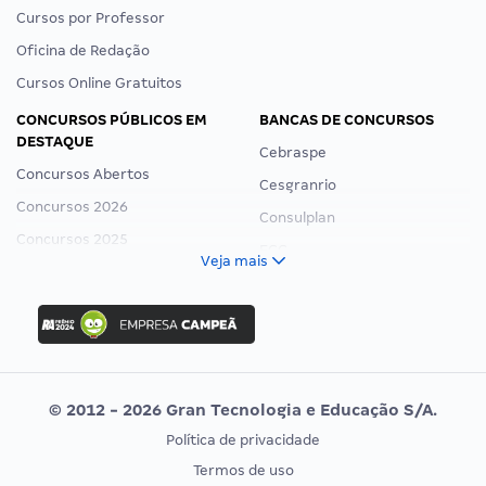
Cursos por Professor
Oficina de Redação
Cursos Online Gratuitos
CONCURSOS PÚBLICOS EM
BANCAS DE CONCURSOS
DESTAQUE
Cebraspe
Concursos Abertos
Cesgranrio
Concursos 2026
Consulplan
Concursos 2025
FCC
Veja mais
Concurso Nacional Unificado
FGV
Concurso Ibama
Idecan
Concurso MPU
Selecon
Editais publicados
Uniase
© 2012 - 2026 Gran Tecnologia e Educação S/A.
Vunesp
Política de privacidade
CONCURSOS POR PROFISSÃO
EXAME DE ORDEM
Termos de uso
Concursos Administrativos
OAB