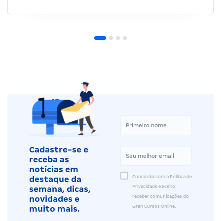
Cadastre-se e
receba as
notícias em
Concordo com a Política de
destaque da
Privacidade e aceito
semana, dicas,
receber comunicações do
novidades e
Gran Cursos Online.
muito mais.