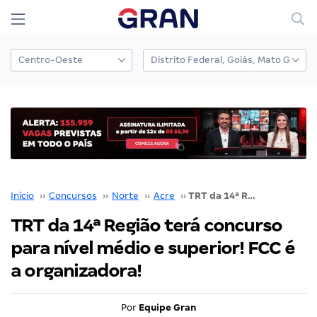
Início
››
Concursos
››
Norte
››
Acre
››
TRT da 14ª Região terá concurso para nível médio e superior! FCC é a organizadora!
TRT da 14ª Região terá concurso
para nível médio e superior! FCC é
a organizadora!
Por
Equipe Gran