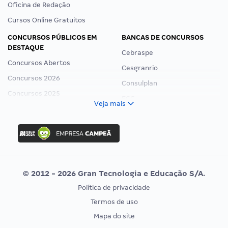
Oficina de Redação
Cursos Online Gratuitos
CONCURSOS PÚBLICOS EM
BANCAS DE CONCURSOS
DESTAQUE
Cebraspe
Concursos Abertos
Cesgranrio
Concursos 2026
Consulplan
Concursos 2025
FCC
Veja mais
Concurso Nacional Unificado
FGV
Concurso Ibama
Idecan
Concurso MPU
Selecon
Editais publicados
Uniase
© 2012 - 2026 Gran Tecnologia e Educação S/A.
Vunesp
Política de privacidade
CONCURSOS POR PROFISSÃO
EXAME DE ORDEM
Termos de uso
Concursos Administrativos
OAB
Mapa do site
Concursos Educação
Prova OAB