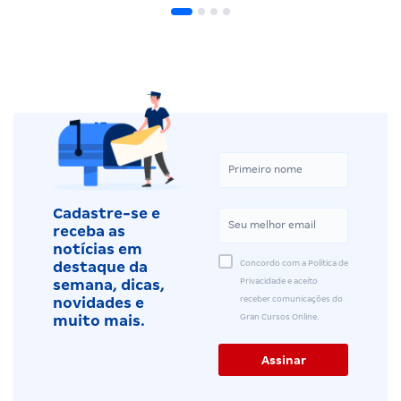
Cadastre-se e
receba as
notícias em
Concordo com a Política de
destaque da
Privacidade e aceito
semana, dicas,
receber comunicações do
novidades e
Gran Cursos Online.
muito mais.