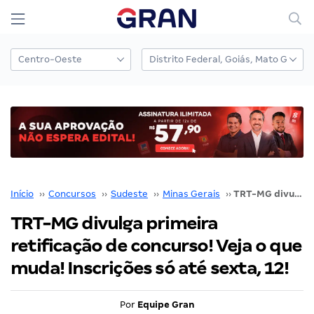
Início
››
Concursos
››
Sudeste
››
Minas Gerais
››
TRT-MG divulga primeira retificação de concurso! Veja o que muda! Inscrições só até sexta, 12!
TRT-MG divulga primeira
retificação de concurso! Veja o que
muda! Inscrições só até sexta, 12!
Por
Equipe Gran