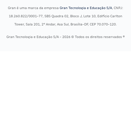
Concursos Militares
Recursos OAB
Gran é uma marca da empresa
Gran Tecnologia e Educação S/A
, CNPJ:
Concursos Policiais
Exame de Ordem
18.260.822/0001-77, SBS Quadra 02, Bloco J, Lote 10, Edifício Carlton
Concursos Saúde
Tower, Sala 201, 2º Andar, Asa Sul, Brasília-DF, CEP 70.070-120.
Concursos Tribunais
Gran Tecnologia e Educação S/A - 2026 © Todos os direitos reservados ®
Residência Multiprofissional