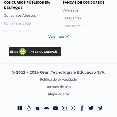
CONCURSOS PÚBLICOS EM
BANCAS DE CONCURSOS
DESTAQUE
Cebraspe
Concursos Abertos
Cesgranrio
Concursos 2026
Consulplan
Concursos 2025
FCC
Veja mais
Concurso Nacional Unificado
FGV
Concurso Ibama
Idecan
Concurso MPU
Selecon
Editais publicados
Uniase
© 2012 - 2026 Gran Tecnologia e Educação S/A.
Vunesp
Política de privacidade
CONCURSOS POR PROFISSÃO
EXAME DE ORDEM
Termos de uso
Concursos Administrativos
OAB
Mapa do site
Concursos Educação
Prova OAB
Concursos Fiscais
Calendário OAB
Concursos Jurídicos
Questões OAB