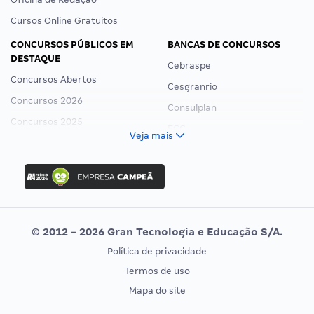
Cursos Online Gratuitos
CONCURSOS PÚBLICOS EM
BANCAS DE CONCURSOS
DESTAQUE
Cebraspe
Concursos Abertos
Cesgranrio
Concursos 2026
Consulplan
Concursos 2025
FCC
Veja mais
Concurso Nacional Unificado
FGV
Concurso Ibama
Idecan
Concurso MPU
Selecon
Editais publicados
Uniase
© 2012 - 2026 Gran Tecnologia e Educação S/A.
Vunesp
Política de privacidade
CONCURSOS POR PROFISSÃO
EXAME DE ORDEM
Termos de uso
Concursos Administrativos
OAB
Mapa do site
Concursos Educação
Prova OAB