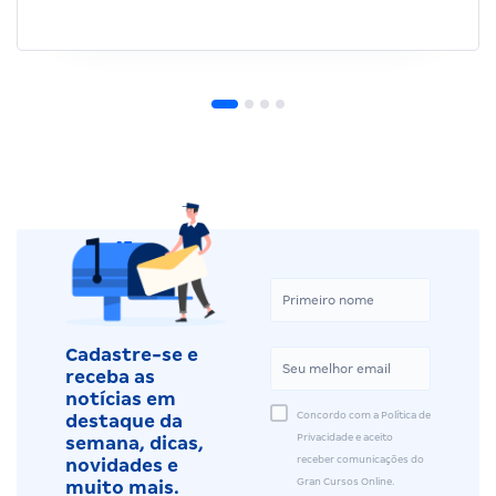
Cadastre-se e
receba as
notícias em
Concordo com a Política de
destaque da
Privacidade e aceito
semana, dicas,
receber comunicações do
novidades e
Gran Cursos Online.
muito mais.