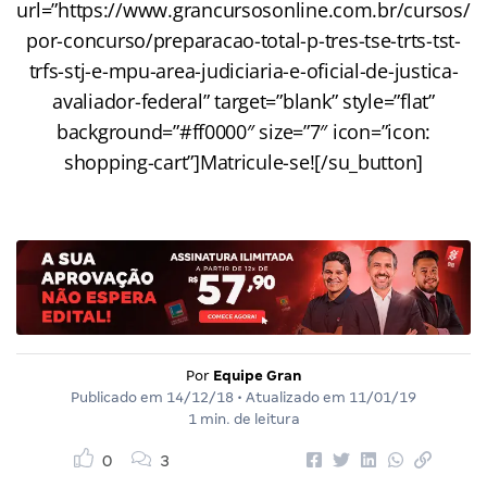
url=”https://www.grancursosonline.com.br/cursos/
por-concurso/preparacao-total-p-tres-tse-trts-tst-
trfs-stj-e-mpu-area-judiciaria-e-oficial-de-justica-
avaliador-federal” target=”blank” style=”flat”
background=”#ff0000″ size=”7″ icon=”icon:
shopping-cart”]Matricule-se![/su_button]
Por
Equipe Gran
Publicado em
14/12/18
• Atualizado em
11/01/19
1 min. de leitura
0
3