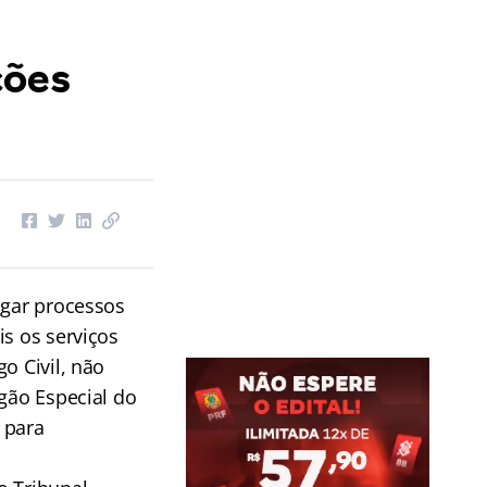
ções
lgar processos
is os serviços
o Civil, não
rgão Especial do
 para