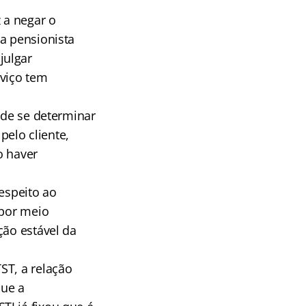
 a negar o
a pensionista
julgar
rviço tem
 de se determinar
elo cliente,
o haver
espeito ao
 por meio
ção estável da
ST, a relação
que a