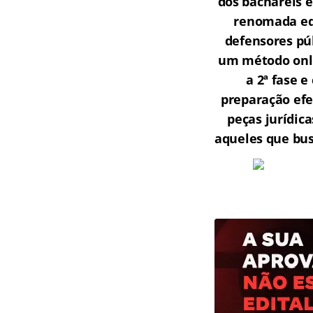
dos bacharéis 
renomada equ
defensores púb
um método onli
a 2ª fase 
preparação efe
peças jurídic
aqueles que bu