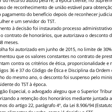
 do recurso atuou pela ré, à época cliente, no Suprem
so de reconhecimento de união estável para obtençã
 pagamento do benefício depois de reconhecer judicia
ulher e um servidor do TST.
ento à decisão foi instaurado processo administrativo
o contrato de honorários, que autorizava o desconto 
48 meses.
lha foi autorizado em junho de 2015, no limite de 30%
mentou que os valores constantes no contrato de prest
entam contra os critérios de ética, proporcionalidade 
tigos 36 e 37 do Código de Ética e Disciplina da Orde
ulho do mesmo ano, o desconto foi suspenso pelo minis
idente do TST à época.
gão Especial, o advogado alegou que o Superior Tribun
rizando a retenção dos honorários mediante juntada a
mos do artigo 22, parágrafo 4º, da Lei 8.906/94 (Estatu