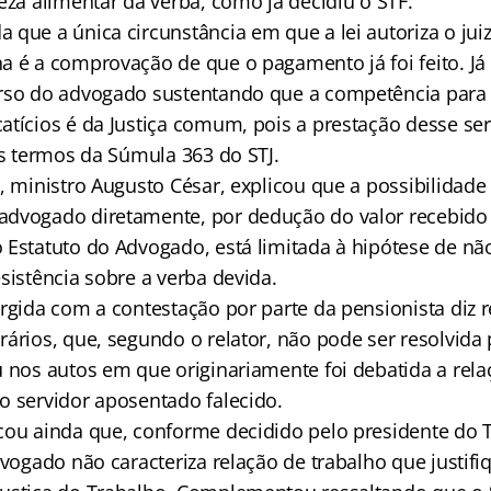
eza alimentar da verba, como já decidiu o STF.
que a única circunstância em que a lei autoriza o juiz
a é a comprovação de que o pagamento já foi feito. Já 
rso do advogado sustentando que a competência para 
atícios é da Justiça comum, pois a prestação desse se
os termos da Súmula 363 do STJ.
, ministro Augusto César, explicou que a possibilidade
dvogado diretamente, por dedução do valor recebido p
 Estatuto do Advogado, está limitada à hipótese de nã
sistência sobre a verba devida.
rgida com a contestação por parte da pensionista diz r
rários, que, segundo o relator, não pode ser resolvida
u nos autos em que originariamente foi debatida a rela
o servidor aposentado falecido.
cou ainda que, conforme decidido pelo presidente do T
dvogado não caracteriza relação de trabalho que justifi