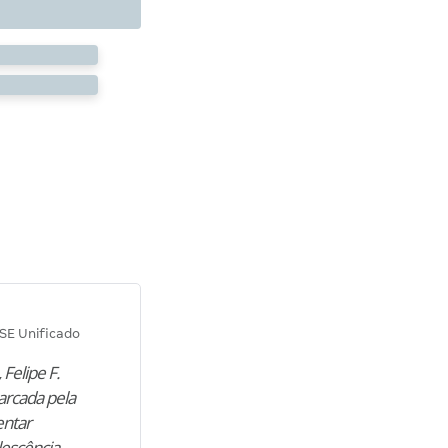
Diana M.
SE Unificado
Concurso SEPLAG CE
 Felipe F.
“Natural de Juazeiro do Norte (CE),
arcada pela
M. encontrou nos estudos o cami
entar
para construir uma nova fase da vi
lescência,
profissional. Após…”