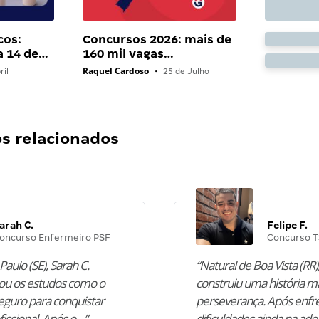
cos:
Concursos 2026: mais de
a 14 de…
160 mil vagas…
Raquel Cardoso
ril
•
25 de Julho
 relacionados
arah C.
Felipe F.
oncurso Enfermeiro PSF
Concurso T
Paulo (SE), Sarah C.
“Natural de Boa Vista (RR),
u os estudos como o
construiu uma história m
guro para conquistar
perseverança. Após enfr
fissional. Após o…”
dificuldades ainda na ado