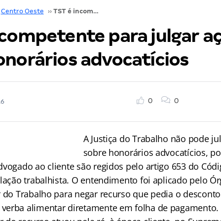
Centro Oeste
››
TST é incompetente para julgar ações sobre honorários advocatícios
ncompetente para julgar a
onorários advocatícios
0
0
16
A Justiça do Trabalho não pode ju
sobre honorários advocatícios, po
vogado ao cliente são regidos pelo artigo 653 do Códig
lação trabalhista. O entendimento foi aplicado pelo Ó
r do Trabalho para negar recurso que pedia o desconto
verba alimentar diretamente em folha de pagamento.