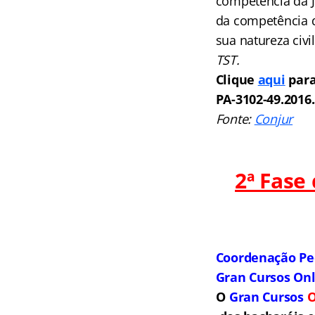
competência da J
da competência d
sua natureza civil
TST.
Clique
aqui
para
PA-3102-49.2016.
Fonte:
Conjur
2ª Fase
Coordenação Pe
Gran Cursos On
O
Gran Cursos
O