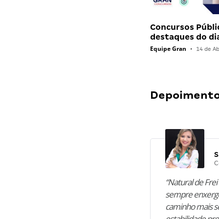
Concursos Públi
destaques do di
Equipe Gran
•
14 de Ab
Depoimentos
S
C
“Natural de Frei 
sempre enxergo
caminho mais se
estabilidade pro