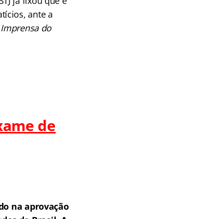
J já fixou que é
ícios, ante a
 Imprensa do
Exame de
do na aprovação