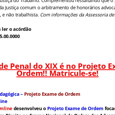
ustiça do Trabalho. Complementou ressaltando que o ST
a Justiça comum o arbitramento de honorários advocat
, e não trabalhista.
Com informações da Assessoria de
 ler o acórdão
5.00.0000
 de Penal do XIX é no Projeto 
Ordem!! Matricule-se!
dagógica –
Projeto Exame de Ordem
line
nline
desenvolveu o
Projeto Exame de Ordem
f
o
ca