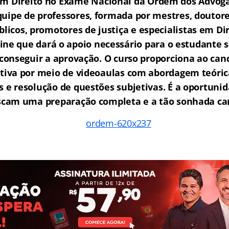
em Direito no Exame Nacional da Ordem dos Advogad
ipe de professores, formada por mestres, doutore
licos, promotores de justiça e especialistas em Di
ne que dará o apoio necessário para o estudante s
e conseguir a aprovação.
O curso proporciona ao ca
tiva por meio de videoaulas com abordagem teóric
as e resolução de questões subjetivas. É a oportunid
scam uma preparação completa e a tão sonhada car