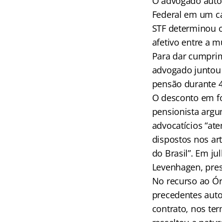
O advogado autor
Federal em um ca
STF determinou o
afetivo entre a m
Para dar cumprim
advogado juntou 
pensão durante 
O desconto em fo
pensionista argu
advocatícios “at
dispostos nos ar
do Brasil”. Em j
Levenhagen, pres
No recurso ao Ór
precedentes auto
contrato, nos ter