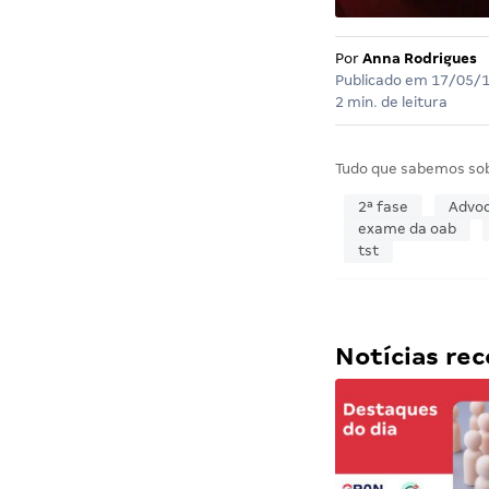
Por
Anna Rodrigues
Publicado em
17/05/
2 min. de leitura
Tudo que sabemos so
2ª fase
Advoc
exame da oab
tst
Notícias r