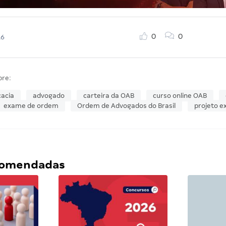
0
0
16
bre:
acia
advogado
carteira da OAB
curso online OAB
exame de ordem
Ordem de Advogados do Brasil
projeto 
ecomendadas