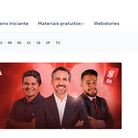
iro Iniciante
Materiais gratuitos
Webstories
O
RR
RS
SC
SE
SP
TO