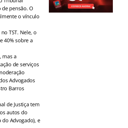
o Tribunal
o de pensão. O
lmente o vínculo
 no TST. Nele, o
de 40% sobre a
, mas a
ação de serviços
e moderação
m dos Advogados
tro Barros
al de Justiça tem
os autos do
to do Advogado), e