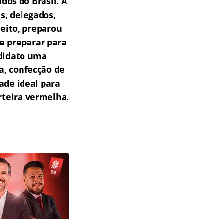
os do Brasil.
A
s, delegados,
reito, preparou
e preparar para
ndidato uma
a, confecção de
ade ideal para
teira vermelha.