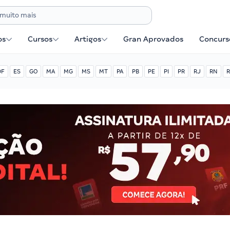
os
Cursos
Artigos
Gran Aprovados
Concurse
DF
ES
GO
MA
MG
MS
MT
PA
PB
PE
PI
PR
RJ
RN
R