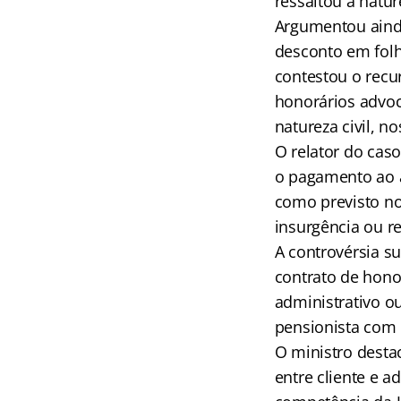
ressaltou a natur
Argumentou ainda 
desconto em folh
contestou o recu
honorários advoc
natureza civil, n
O relator do caso
o pagamento ao a
como previsto no
insurgência ou re
A controvérsia su
contrato de hono
administrativo o
pensionista com 
O ministro desta
entre cliente e a