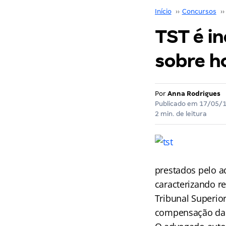
Início
››
Concursos
››
TST é i
sobre h
Por
Anna Rodrigues
Publicado em
17/05/
2 min. de leitura
prestados pelo ad
caracterizando re
Tribunal Superio
compensação da 